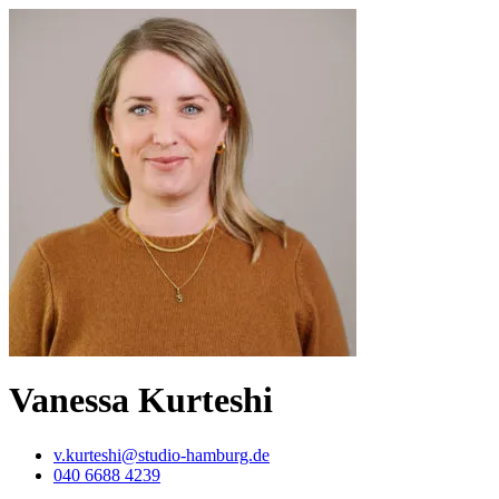
Vanessa Kurteshi
v.kurteshi@studio-hamburg.de
040 6688 4239