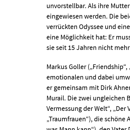
unvorstellbar. Als ihre Mutte
eingewiesen werden. Die bei
verrückten Odyssee und einer
Home
eine Möglichkeit hat: Er mus
sie seit 15 Jahren nicht meh
Unterneh
Markus Goller („Friendship“, 
Presse
emotionalen und dabei umwe
er gemeinsam mit Dirk Ahne
Karriere
Murail. Die zwei ungleichen 
Vermessung der Welt“, „Der Vo
Kontakt
„Traumfrauen“), die schöne A
was Mann kann“), den Vater D