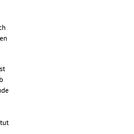
ch
den
st
b
ude
tut