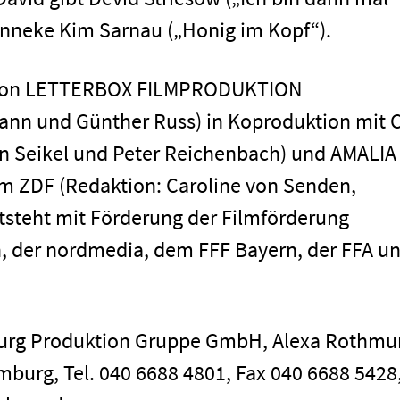
Impressum
 Anneke Kim Sarnau („Honig im Kopf“).
n von LETTERBOX FILMPRODUKTION
nn und Günther Russ) in Koproduktion mit C
n Seikel und Peter Reichenbach) und AMALIA
em ZDF (Redaktion: Caroline von Senden,
ntsteht mit Förderung der Filmförderung
, der nordmedia, dem FFF Bayern, der FFA u
burg Produktion Gruppe GmbH, Alexa Rothmu
mburg, Tel. 040 6688 4801, Fax 040 6688 5428,