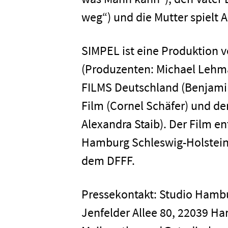
Newsletter
Datenschutz
weg“) und die Mutter spielt
SIMPEL ist eine Produktio
(Produzenten: Michael Lehma
FILMS Deutschland (Benjami
Film (Cornel Schäfer) und d
Alexandra Staib). Der Film e
Hamburg Schleswig-Holstein
dem DFFF.
Pressekontakt: Studio Ham
Jenfelder Allee 80, 22039 Ha