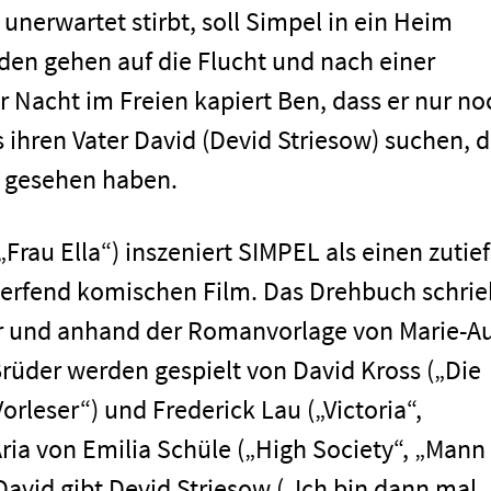
r unerwartet stirbt, soll Simpel in ein Heim
den gehen auf die Flucht und nach einer
 Nacht im Freien kapiert Ben, dass er nur no
s ihren Vater David (Devid Striesow) suchen, 
r gesehen haben.
men
„Frau Ella“) inszeniert SIMPEL als einen zutief
rfend komischen Film. Das Drehbuch schrie
r und anhand der Romanvorlage von Marie-A
Brüder werden gespielt von David Kross („Die
rleser“) und Frederick Lau („Victoria“,
ria von Emilia Schüle („High Society“, „Mann 
avid gibt Devid Striesow („Ich bin dann mal