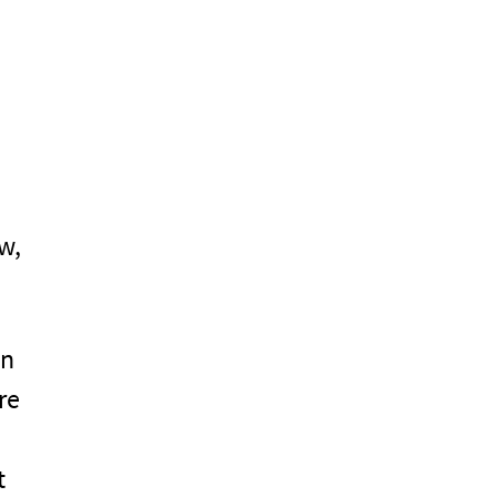
w,
in
re
t