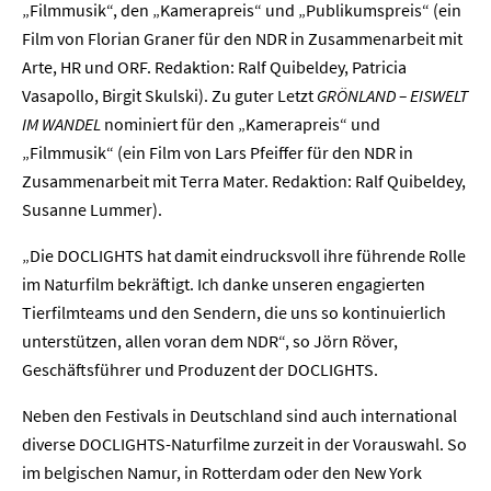
„Filmmusik“, den „Kamerapreis“ und „Publikumspreis“ (ein
Film von Florian Graner für den NDR in Zusammenarbeit mit
Presse
Arte, HR und ORF. Redaktion: Ralf Quibeldey, Patricia
Vasapollo, Birgit Skulski). Zu guter Letzt
GRÖNLAND – EISWELT
Karriere
IM WANDEL
nominiert für den „Kamerapreis“ und
„Filmmusik“ (ein Film von Lars Pfeiffer für den NDR in
Kontakt
Zusammenarbeit mit Terra Mater. Redaktion: Ralf Quibeldey,
Newsletter
Datenschutz
Impressum
Susanne Lummer).
„Die DOCLIGHTS hat damit eindrucksvoll ihre führende Rolle
im Naturfilm bekräftigt. Ich danke unseren engagierten
Tierfilmteams und den Sendern, die uns so kontinuierlich
unterstützen, allen voran dem NDR“, so Jörn Röver,
Geschäftsführer und Produzent der DOCLIGHTS.
Neben den Festivals in Deutschland sind auch international
diverse DOCLIGHTS-Naturfilme zurzeit in der Vorauswahl. So
im belgischen Namur, in Rotterdam oder den New York