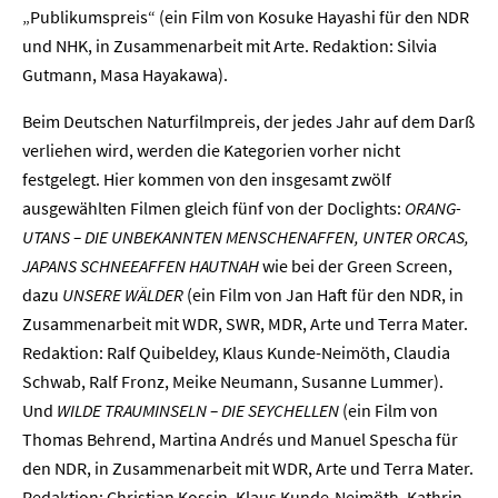
„Publikumspreis“ (ein Film von Kosuke Hayashi für den NDR
und NHK, in Zusammenarbeit mit Arte. Redaktion: Silvia
Gutmann, Masa Hayakawa).
Beim Deutschen Naturfilmpreis, der jedes Jahr auf dem Darß
verliehen wird, werden die Kategorien vorher nicht
festgelegt. Hier kommen von den insgesamt zwölf
ausgewählten Filmen gleich fünf von der Doclights:
ORANG-
UTANS – DIE UNBEKANNTEN MENSCHENAFFEN, UNTER ORCAS,
JAPANS SCHNEEAFFEN HAUTNAH
wie bei der Green Screen,
dazu
UNSERE WÄLDER
(ein Film von Jan Haft für den NDR, in
Zusammenarbeit mit WDR, SWR, MDR, Arte und Terra Mater.
Redaktion: Ralf Quibeldey, Klaus Kunde-Neimöth, Claudia
Schwab, Ralf Fronz, Meike Neumann, Susanne Lummer).
Und
WILDE TRAUMINSELN – DIE SEYCHELLEN
(ein Film von
Thomas Behrend, Martina Andrés und Manuel Spescha für
den NDR, in Zusammenarbeit mit WDR, Arte und Terra Mater.
Redaktion: Christian Kossin, Klaus Kunde-Neimöth, Kathrin