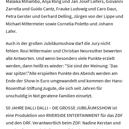
Malaika Mihambo, Anja Kling und Jan Josef Liefers, Giovanni
Zarrella und Guido Cantz, Frauke Ludowig und Caro Daur,
Petra Gerster und Gerhard Delling, Jürgen von der Lippe und
Michael Mittermeier sowie Cornelia Poletto und Johann
Lafer.
Auch in der großen Jubiläumsshow darf die Jury nicht
fehlen: Rosi Mittermaier und Christian Neureuther bewerten
alle Antworten. Und wenn besonders viele Punkte erzielt
werden, dann heißt es wieder: "Sie sind der Meinung: ’Das
war spitze!’."Alle erspielten Punkte des Abends werden am
Ende der Show in Euro umgewandelt und kommen der Hans-
Rosenthal-Stiftung zugute, die sich seit Jahren für
unschuldig in Not geratene Familien einsetzt.
Home
50 JAHRE DALLI DALLI – DIE GROSSE JUBILÄUMSSHOW ist
eine Produktion von RIVERSIDE ENTERTAINMENT für das ZDF
Unternehmen
und den ORF. Verantwortlich beim ZDF: Nadine Kerstan und