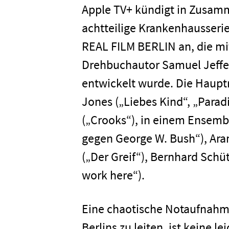
Apple TV+ kündigt in Zusamm
achtteilige Krankenhausser
REAL FILM BERLIN an, die m
Drehbuchautor Samuel Jeffer
entwickelt wurde. Die Hauptr
Jones („Liebes Kind“, „Parad
(„Crooks“), in einem Ensemb
gegen George W. Bush“), Aram
(„Der Greif“), Bernhard Schü
work here“).
Eine chaotische Notaufnahm
Berlins zu leiten, ist keine l