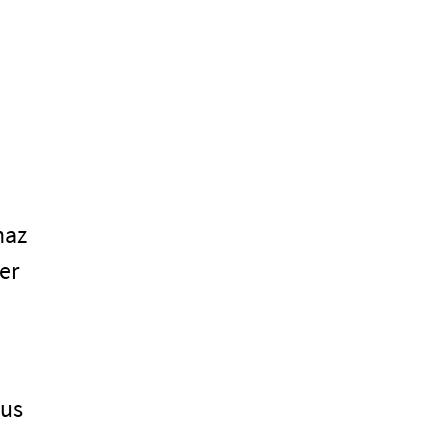
naz
er
aus