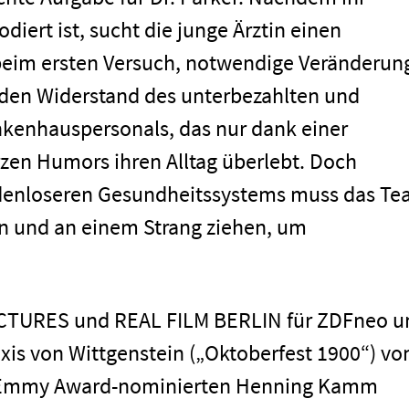
iert ist, sucht die junge Ärztin einen
beim ersten Versuch, notwendige Veränderun
f den Widerstand des unterbezahlten und
men
kenhauspersonals, das nur dank einer
en Humors ihren Alltag überlebt. Doch
denloseren Gesundheitssystems muss das T
n und an einem Strang ziehen, um
PICTURES und REAL FILM BERLIN für ZDFneo u
exis von Wittgenstein („Oktoberfest 1900“) vo
Impressum
Emmy Award-nominierten Henning Kamm