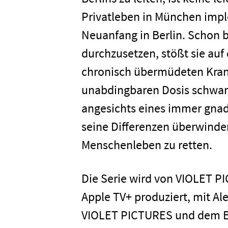
Home
Privatleben in München implod
Neuanfang in Berlin. Schon 
durchzusetzen, stößt sie au
Unterneh
chronisch übermüdeten Kran
unabdingbaren Dosis schwarz
Presse
angesichts eines immer gna
seine Differenzen überwinde
Karriere
Menschenleben zu retten.
Kontakt
Die Serie wird von VIOLET 
Apple TV+ produziert, mit Al
Newsletter
Datenschutz
VIOLET PICTURES und dem 