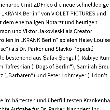
enarbeit mit ZDFneo die neue schnelllebige
ie „KRANK Berlin“ von VIOLET PICTURES und
it dem ehemaligen Notarzt und heutigen
son und Viktor Jakovleski als Creator
ollen in „KRANK Berlin“ spielen Haley Louise
ise“) als Dr. Parker und Slavko Popadić
le bestehend aus Şafak Şengül („Rabiye Kur
 Tafreshian („Dogs of Berlin“), Samirah Breu
tz („Barbaren“) und Peter Lohmeyer („I don’t
e im härtesten und überfülltesten Krankenh
eichte Aufgabe für Dr. Parker. Nachdem ihr