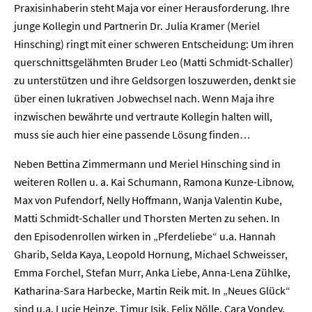
Praxisinhaberin steht Maja vor einer Herausforderung. Ihre
Presse
junge Kollegin und Partnerin Dr. Julia Kramer (Meriel
Hinsching) ringt mit einer schweren Entscheidung: Um ihren
Karriere
querschnittsgelähmten Bruder Leo (Matti Schmidt-Schaller)
zu unterstützen und ihre Geldsorgen loszuwerden, denkt sie
über einen lukrativen Jobwechsel nach. Wenn Maja ihre
Kontakt
inzwischen bewährte und vertraute Kollegin halten will,
Newsletter
Datenschutz
Impressum
muss sie auch hier eine passende Lösung finden…
Neben Bettina Zimmermann und Meriel Hinsching sind in
weiteren Rollen u. a. Kai Schumann, Ramona Kunze-Libnow,
Max von Pufendorf, Nelly Hoffmann, Wanja Valentin Kube,
Matti Schmidt-Schaller und Thorsten Merten zu sehen. In
den Episodenrollen wirken in „Pferdeliebe“ u.a. Hannah
Gharib, Selda Kaya, Leopold Hornung, Michael Schweisser,
Emma Forchel, Stefan Murr, Anka Liebe, Anna-Lena Zühlke,
Katharina-Sara Harbecke, Martin Reik mit. In „Neues Glück“
sind u.a. Lucie Heinze, Timur Isik, Felix Nölle, Cara Vondey,