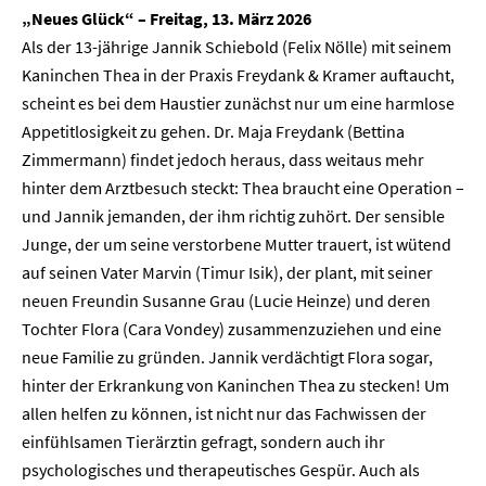
„Neues Glück“ – Freitag, 13. März 2026
Als der 13-jährige Jannik Schiebold (Felix Nölle) mit seinem
Kaninchen Thea in der Praxis Freydank & Kramer auftaucht,
scheint es bei dem Haustier zunächst nur um eine harmlose
Appetitlosigkeit zu gehen. Dr. Maja Freydank (Bettina
Zimmermann) findet jedoch heraus, dass weitaus mehr
hinter dem Arztbesuch steckt: Thea braucht eine Operation –
und Jannik jemanden, der ihm richtig zuhört. Der sensible
Junge, der um seine verstorbene Mutter trauert, ist wütend
auf seinen Vater Marvin (Timur Isik), der plant, mit seiner
neuen Freundin Susanne Grau (Lucie Heinze) und deren
Tochter Flora (Cara Vondey) zusammenzuziehen und eine
neue Familie zu gründen. Jannik verdächtigt Flora sogar,
hinter der Erkrankung von Kaninchen Thea zu stecken! Um
Home
allen helfen zu können, ist nicht nur das Fachwissen der
einfühlsamen Tierärztin gefragt, sondern auch ihr
Unternehmen
psychologisches und therapeutisches Gespür. Auch als