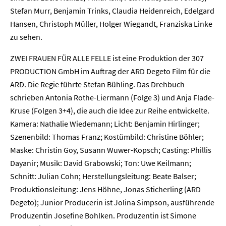
Stefan Murr, Benjamin Trinks, Claudia Heidenreich, Edelgard
Hansen, Christoph Müller, Holger Wiegandt, Franziska Linke
zu sehen.
ZWEI FRAUEN FÜR ALLE FELLE ist eine Produktion der 307
PRODUCTION GmbH im Auftrag der ARD Degeto Film für die
ARD. Die Regie führte Stefan Bühling. Das Drehbuch
schrieben Antonia Rothe-Liermann (Folge 3) und Anja Flade-
Kruse (Folgen 3+4), die auch die Idee zur Reihe entwickelte.
Kamera: Nathalie Wiedemann; Licht: Benjamin Hirlinger;
Szenenbild: Thomas Franz; Kostümbild: Christine Böhler;
Maske: Christin Goy, Susann Wuwer-Kopsch; Casting: Phillis
Dayanir; Musik: David Grabowski; Ton: Uwe Keilmann;
Schnitt: Julian Cohn; Herstellungsleitung: Beate Balser;
Produktionsleitung: Jens Höhne, Jonas Sticherling (ARD
Degeto); Junior Producerin ist Jolina Simpson, ausführende
Produzentin Josefine Bohlken. Produzentin ist Simone