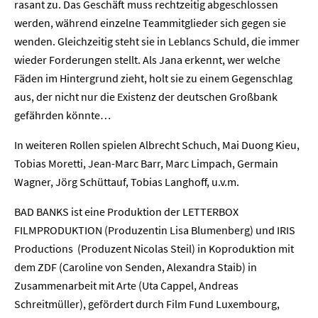
rasant zu. Das Geschäft muss rechtzeitig abgeschlossen
Unternehmen
werden, während einzelne Teammitglieder sich gegen sie
wenden. Gleichzeitig steht sie in Leblancs Schuld, die immer
Presse
wieder Forderungen stellt. Als Jana erkennt, wer welche
Fäden im Hintergrund zieht, holt sie zu einem Gegenschlag
aus, der nicht nur die Existenz der deutschen Großbank
Karriere
gefährden könnte…
Kontakt
In weiteren Rollen spielen Albrecht Schuch, Mai Duong Kieu,
Tobias Moretti, Jean-Marc Barr, Marc Limpach, Germain
Newsletter
Datenschutz
Impressum
Wagner, Jörg Schüttauf, Tobias Langhoff, u.v.m.
BAD BANKS ist eine Produktion der LETTERBOX
FILMPRODUKTION (Produzentin Lisa Blumenberg) und IRIS
Productions (Produzent Nicolas Steil) in Koproduktion mit
dem ZDF (Caroline von Senden, Alexandra Staib) in
Zusammenarbeit mit Arte (Uta Cappel, Andreas
Schreitmüller), gefördert durch Film Fund Luxembourg,