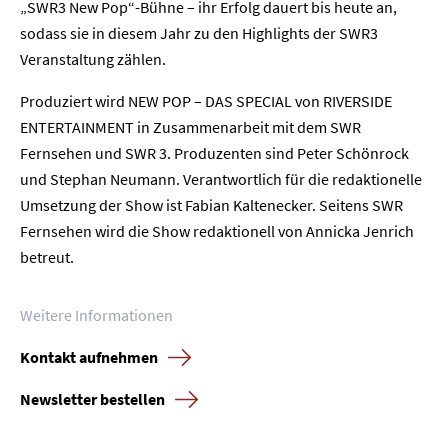
„SWR3 New Pop“-Bühne – ihr Erfolg dauert bis heute an,
sodass sie in diesem Jahr zu den Highlights der SWR3
Home
Veranstaltung zählen.
Unternehmen
Produziert wird NEW POP – DAS SPECIAL von RIVERSIDE
ENTERTAINMENT in Zusammenarbeit mit dem SWR
Presse
Fernsehen und SWR 3. Produzenten sind Peter Schönrock
und Stephan Neumann. Verantwortlich für die redaktionelle
Karriere
Umsetzung der Show ist Fabian Kaltenecker. Seitens SWR
Fernsehen wird die Show redaktionell von Annicka Jenrich
Kontakt
betreut.
Newsletter
Datenschutz
Impressum
Weitere Informationen
Kontakt aufnehmen
Newsletter bestellen