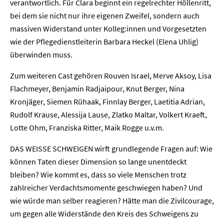
verantwortlich. Für Clara beginnt ein regelrechter Höllenritt,
bei dem sie nicht nur ihre eigenen Zweifel, sondern auch
massiven Widerstand unter Kolleg:innen und Vorgesetzten
wie der Pflegedienstleiterin Barbara Heckel (Elena Uhlig)
überwinden muss.
Zum weiteren Cast gehören Rouven Israel, Merve Aksoy, Lisa
Flachmeyer, Benjamin Radjaipour, Knut Berger, Nina
Kronjäger, Siemen Rühaak, Finnlay Berger, Laetitia Adrian,
Rudolf Krause, Alessija Lause, Zlatko Maltar, Volkert Kraeft,
Lotte Ohm, Franziska Ritter, Maik Rogge u.v.m.
DAS WEISSE SCHWEIGEN wirft grundlegende Fragen auf: Wie
können Taten dieser Dimension so lange unentdeckt
bleiben? Wie kommt es, dass so viele Menschen trotz
zahlreicher Verdachtsmomente geschwiegen haben? Und
Home
wie würde man selber reagieren? Hätte man die Zivilcourage,
um gegen alle Widerstände den Kreis des Schweigens zu
Unternehmen