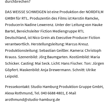
durchbrechen?
Presse
DAS WEISSE SCHWEIGEN ist eine Produktion der NORDFILM
GMBH für RTL. Produzentin des Films ist Kerstin Ramcke,
Karriere
Producerin Nadine Lewerenz. Unter der Leitung von Hauke
Bartel, Bereichsleiter Fiction Mediengruppe RTL
Kontakt
Deutschland, ist Nico Grein als Executive Producer Fiction
verantwortlich. Herstellungsleitung: Marcus Kreuz.
Newsletter
Datenschutz
Impressum
Produktionsleitung: Sebastian Geißler. Kamera: Christoph
Krauss. Szenenbild: Jörg Baumgarten. Kostümbild: Maria
Schicker. Casting: Mai Seck. Licht: Hans Fischer. Ton: Jürgen
Göpfert. Maskenbild: Anja Drewermann. Schnitt: Ulrike
Leipold.
Pressekontakt: Studio Hamburg Produktion Gruppe GmbH,
Alexa Rothmund, Tel. 040 6688 4801, E-Mail
arothmund@studio-hamburg.de