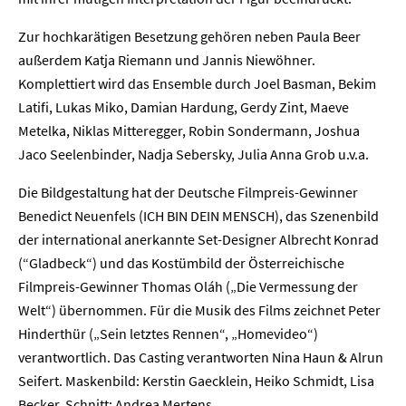
Zur hochkarätigen Besetzung gehören neben Paula Beer
außerdem Katja Riemann und Jannis Niewöhner.
Komplettiert wird das Ensemble durch Joel Basman, Bekim
Latifi, Lukas Miko, Damian Hardung, Gerdy Zint, Maeve
Metelka, Niklas Mitteregger, Robin Sondermann, Joshua
Jaco Seelenbinder, Nadja Sebersky, Julia Anna Grob u.v.a.
Die Bildgestaltung hat der Deutsche Filmpreis-Gewinner
Home
Benedict Neuenfels (ICH BIN DEIN MENSCH), das Szenenbild
der international anerkannte Set-Designer Albrecht Konrad
Unternehmen
(“Gladbeck“) und das Kostümbild der Österreichische
Filmpreis-Gewinner Thomas Oláh („Die Vermessung der
Presse
Welt“) übernommen. Für die Musik des Films zeichnet Peter
Hinderthür („Sein letztes Rennen“, „Homevideo“)
Karriere
verantwortlich. Das Casting verantworten Nina Haun & Alrun
Seifert. Maskenbild: Kerstin Gaecklein, Heiko Schmidt, Lisa
Becker. Schnitt: Andrea Mertens.