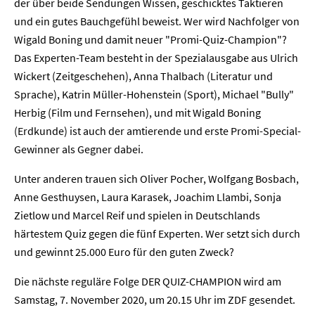
der über beide Sendungen Wissen, geschicktes Taktieren
und ein gutes Bauchgefühl beweist. Wer wird Nachfolger von
Wigald Boning und damit neuer "Promi-Quiz-Champion"?
Das Experten-Team besteht in der Spezialausgabe aus Ulrich
Wickert (Zeitgeschehen), Anna Thalbach (Literatur und
Sprache), Katrin Müller-Hohenstein (Sport), Michael "Bully"
Herbig (Film und Fernsehen), und mit Wigald Boning
(Erdkunde) ist auch der amtierende und erste Promi-Special-
Gewinner als Gegner dabei.
Unter anderen trauen sich Oliver Pocher, Wolfgang Bosbach,
Anne Gesthuysen, Laura Karasek, Joachim Llambi, Sonja
Zietlow und Marcel Reif und spielen in Deutschlands
härtestem Quiz gegen die fünf Experten. Wer setzt sich durch
und gewinnt 25.000 Euro für den guten Zweck?
Home
Die nächste reguläre Folge DER QUIZ-CHAMPION wird am
Samstag, 7. November 2020, um 20.15 Uhr im ZDF gesendet.