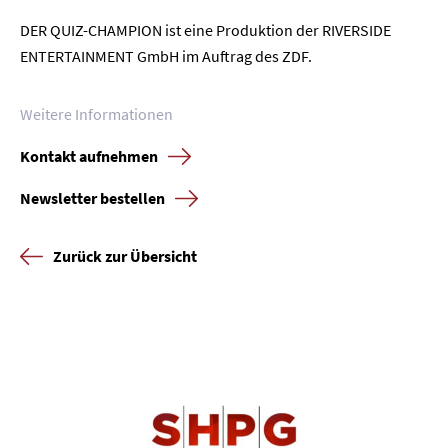
Unternehmen
DER QUIZ-CHAMPION ist eine Produktion der RIVERSIDE
Presse
ENTERTAINMENT GmbH im Auftrag des ZDF.
Karriere
Weitere Informationen
Kontakt
Kontakt aufnehmen
Newsletter bestellen
Newsletter
Datenschutz
Impressum
Zurück zur Übersicht