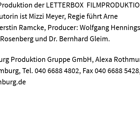
ine Produktion der LETTERBOX FILMPRODUKTI
orin ist Mizzi Meyer, Regie führt Arne
Kerstin Ramcke, Producer: Wolfgang Henning
 Rosenberg und Dr. Bernhard Gleim.
Impressum
burg Produktion Gruppe GmbH, Alexa Rothmu
mburg, Tel. 040 6688 4802, Fax 040 6688 5428,
mburg.de