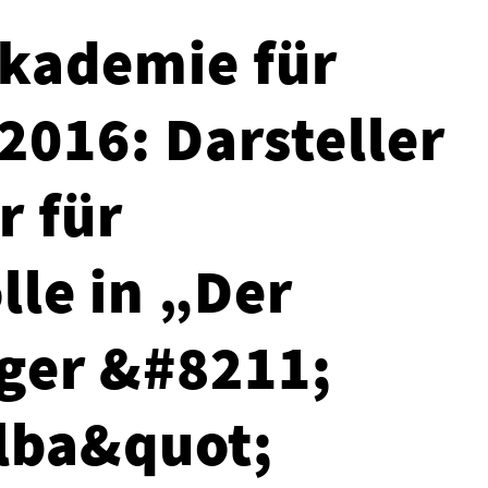
kademie für
2016: Darsteller
r für
lle in „Der
iger &#8211;
lba&quot;