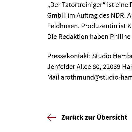
Karriere
„Der Tatortreiniger“ ist e
GmbH im Auftrag des NDR. Aut
Kontakt
Feldhusen. Produzentin ist 
Die Redaktion haben Philine
Newsletter
Datenschutz
Pressekontakt: Studio Ham
Jenfelder Allee 80, 22039 Ha
Mail arothmund@studio-ha
Zurück zur Übersicht