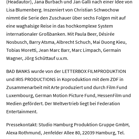
(Headautor), Jana Burbach und Jan Galli nach einer Idee von
Lisa Blumenberg. Inszeniert von Christian Schwochow
Presse
nimmt die Serie den Zuschauer über sechs Folgen mit auf
eine waghalsige Reise in das hochkomplexe System
Karriere
internationaler Großbanken. Mit Paula Beer, Désirée
Nosbusch, Barry Atsma, Albrecht Schuch, Mai Duong Kieu,
Kontakt
Tobias Moretti, Jean Marc Barr, Marc Limpach, Germain
Wagner, Jörg Schüttauf u.v.m.
Newsletter
Datenschutz
Impressum
BAD BANKS wurde von der LETTERBOX FILMPRODUKTION
und IRIS PRODUCTIONS in Koproduktion mit dem ZDF in
Zusammenarbeit mit Arte produziert und durch Film Fund
Luxembourg, German Motion Picture Fund, HessenFilm und
Medien gefördert. Der Weltvertrieb liegt bei Federation
Entertainment.
Pressekontakt: Studio Hamburg Produktion Gruppe GmbH,
Alexa Rothmund, Jenfelder Allee 80, 22039 Hamburg, Tel.