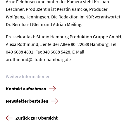
Arne Feldhusen und hinter der Kamera steht Kristian
Home
Leschner. Produzentin ist Kerstin Ramcke, Producer
Wolfgang Henningsen. Die Redaktion im NDR verantwortet
Unternehmen
Dr. Bernhard Gleim und Adrian Meiling.
Presse
Pressekontakt: Studio Hamburg Produktion Gruppe GmbH,
Alexa Rothmund, Jenfelder Allee 80, 22039 Hamburg, Tel.
Karriere
040 6688 4801, Fax 040 6688 5428, E-Mail
arothmund@studio-hamburg.de
Kontakt
Weitere Informationen
Newsletter
Datenschutz
Impressum
Kontakt aufnehmen
Newsletter bestellen
Zurück zur Übersicht