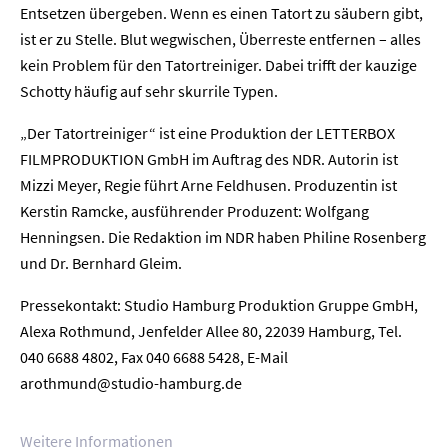
Entsetzen übergeben. Wenn es einen Tatort zu säubern gibt,
ist er zu Stelle. Blut wegwischen, Überreste entfernen – alles
kein Problem für den Tatortreiniger. Dabei trifft der kauzige
Schotty häufig auf sehr skurrile Typen.
Home
„Der Tatortreiniger“ ist eine Produktion der LETTERBOX
FILMPRODUKTION GmbH im Auftrag des NDR. Autorin ist
Unternehmen
Mizzi Meyer, Regie führt Arne Feldhusen. Produzentin ist
Kerstin Ramcke, ausführender Produzent: Wolfgang
Presse
Henningsen. Die Redaktion im NDR haben Philine Rosenberg
und Dr. Bernhard Gleim.
Karriere
Pressekontakt: Studio Hamburg Produktion Gruppe GmbH,
Kontakt
Alexa Rothmund, Jenfelder Allee 80, 22039 Hamburg, Tel.
040 6688 4802, Fax 040 6688 5428, E-Mail
Newsletter
Datenschutz
Impressum
arothmund@studio-hamburg.de
Weitere Informationen