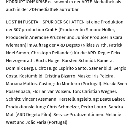
KORRUPTIONSKRISE ist sowohl in der ARTE-Mediathek als
auch in der ZDFmediathek aufrufbar.
LOST IN FUSETA – SPUR DER SCHATTEN ist eine Produktion
der 307 production GmbH (Produzentin Simone Höller,
Producerin Anemone Krüzner und Junior Producerin Cara
Wiemann) im Auftrag der ARD Degeto (Niklas Wirth, Patrick
Noel Simon, Christoph Pellander) für die ARD. Regie: Felix
Herzogenrath. Buch: Holger Karsten Schmidt. Kamera:
Dominik Berg. Licht: Hugo Espirito Santo. Szenenbild: Sergio
Costa. Kostümbild: Cristina Bizarro. Maske: Iris Peleira,
Mariana Mattos. Casting: Jo Monteiro (Portugal). Musik: Sven
Rossenbach, Florian van Volxem. Ton: Christian Wegner.
Schnitt: Vincent Assmann. Herstellungsleitung: Beate Balser.
Produktionsleitung: Chris Schmelzer, Pedro Louro, Sandra
Moll (ARD Degeto Film). Service-Produzent:innen: Melanie
West und João Faria (Portugal).