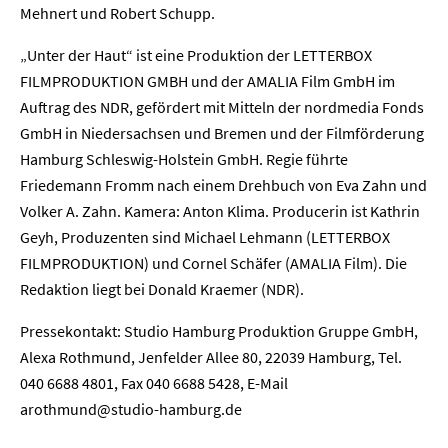
Mehnert und Robert Schupp.
„Unter der Haut“ ist eine Produktion der LETTERBOX
FILMPRODUKTION GMBH und der AMALIA Film GmbH im
Auftrag des NDR, gefördert mit Mitteln der nordmedia Fonds
Home
GmbH in Niedersachsen und Bremen und der Filmförderung
Hamburg Schleswig-Holstein GmbH. Regie führte
Unternehmen
Friedemann Fromm nach einem Drehbuch von Eva Zahn und
Volker A. Zahn. Kamera: Anton Klima. Producerin ist Kathrin
Presse
Geyh, Produzenten sind Michael Lehmann (LETTERBOX
FILMPRODUKTION) und Cornel Schäfer (AMALIA Film). Die
Karriere
Redaktion liegt bei Donald Kraemer (NDR).
Kontakt
Pressekontakt: Studio Hamburg Produktion Gruppe GmbH,
Alexa Rothmund, Jenfelder Allee 80, 22039 Hamburg, Tel.
Newsletter
Datenschutz
Impressum
040 6688 4801, Fax 040 6688 5428, E-Mail
arothmund@studio-hamburg.de