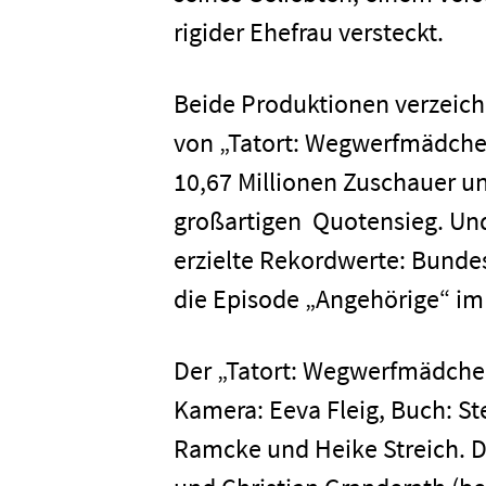
rigider Ehefrau versteckt.
Karriere
Beide Produktionen verzeich
Kontakt
von „Tatort: Wegwerfmädchen
10,67 Millionen Zuschauer u
großartigen Quotensieg. Und 
Newsletter
Datenschutz
erzielte Rekordwerte: Bunde
die Episode „Angehörige“ i
Der „Tatort: Wegwerfmädchen
Kamera: Eeva Fleig, Buch: St
Ramcke und Heike Streich. D