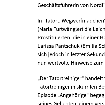
Geschäftsführerin von Nordf
In „Tatort: Wegwerfmädchen“
(Maria Furtwängler) die Lei
Prostituierten, die in einer
Larissa Pantschuk (Emilia Sch
sich jedoch in letzter Sekun
nun wertvolle Hinweise zum
Home
„Der Tatortreiniger“ handelt
Unterneh
Tatortreiniger in skurrilen B
Episode „Angehörige“ begegne
Presse
seines Geliebten, einem ver