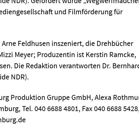
beide NDR). Gefördert wurde „Wegwerfmädche
ediengesellschaft und Filmförderung für
n Arne Feldhusen inszeniert, die Drehbücher
izzi Meyer; Produzentin ist Kerstin Ramcke,
en. Die Redaktion verantworten Dr. Bernhar
eide NDR).
burg Produktion Gruppe GmbH, Alexa Rothmu
mburg, Tel. 040 6688 4801, Fax 040 6688 5428,
mburg.de