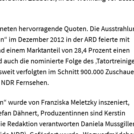
neten hervorragende Quoten. Die Ausstrahlu
“ im Dezember 2012 in der ARD feierte mit
nd einem Marktanteil von 28,4 Prozent einen
auch die nominierte Folge des ‚Tatortreinige
Impressum
sweit verfolgten im Schnitt 900.000 Zuschaue
m NDR Fernsehen.
“ wurde von Franziska Meletzky inszeniert,
efan Dähnert, Produzentinnen sind Kerstin
ie Redaktion verantworten Daniela Mussgille