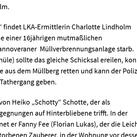
ilm.
 findet LKA-Ermittlerin Charlotte Lindholm
che einer 16jährigen mutmaßlichen
 Hannoveraner Müllverbrennungsanlage starb.
üle) sollte das gleiche Schicksal ereilen, ko
de aus dem Müllberg retten und kann der Poliz
 Tathergang geben.
 von Heiko „Schotty“ Schotte, der als
men
egegnungen auf Hinterbliebene trifft. In der
t er Fanny Fee (Florian Lukas), der die Leic
storbenen Zauberer, in der Wohnung vor dess