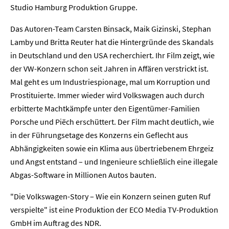
Studio Hamburg Produktion Gruppe.
Das Autoren-Team Carsten Binsack, Maik Gizinski, Stephan
Lamby und Britta Reuter hat die Hintergründe des Skandals
in Deutschland und den USA recherchiert. Ihr Film zeigt, wie
der VW-Konzern schon seit Jahren in Affären verstrickt ist.
Mal geht es um Industriespionage, mal um Korruption und
Prostituierte. Immer wieder wird Volkswagen auch durch
Home
erbitterte Machtkämpfe unter den Eigentümer-Familien
Porsche und Piëch erschüttert. Der Film macht deutlich, wie
Unternehmen
in der Führungsetage des Konzerns ein Geflecht aus
Abhängigkeiten sowie ein Klima aus übertriebenem Ehrgeiz
Presse
und Angst entstand – und Ingenieure schließlich eine illegale
Abgas-Software in Millionen Autos bauten.
Karriere
"Die Volkswagen-Story – Wie ein Konzern seinen guten Ruf
Kontakt
verspielte" ist eine Produktion der ECO Media TV-Produktion
GmbH im Auftrag des NDR.