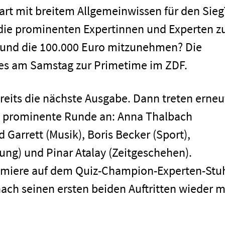
t mit breitem Allgemeinwissen für den Sieg
 die prominenten Expertinnen und Experten z
n und die 100.000 Euro mitzunehmen? Die
t es am Samstag zur Primetime im ZDF.
ereits die nächste Ausgabe. Dann treten erneu
e prominente Runde an: Anna Thalbach
d Garrett (Musik), Boris Becker (Sport),
Impressum
ng) und Pinar Atalay (Zeitgeschehen).
Premiere auf dem Quiz-Champion-Experten-Stuh
nach seinen ersten beiden Auftritten wieder m