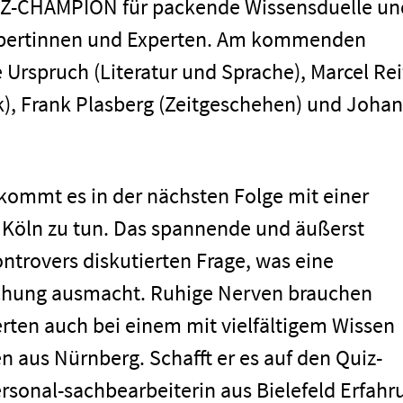
UIZ-CHAMPION für packende Wissensduelle un
xpertinnen und Experten. Am kommenden
 Urspruch (Literatur und Sprache), Marcel Rei
k), Frank Plasberg (Zeitgeschehen) und Joha
kommt es in der nächsten Folge mit einer
Köln zu tun. Das spannende und äußerst
kontrovers diskutierten Frage, was eine
chung ausmacht. Ruhige Nerven brauchen
rten auch bei einem mit vielfältigem Wissen
 aus Nürnberg. Schafft er es auf den Quiz-
men
rsonal-sachbearbeiterin aus Bielefeld Erfahr