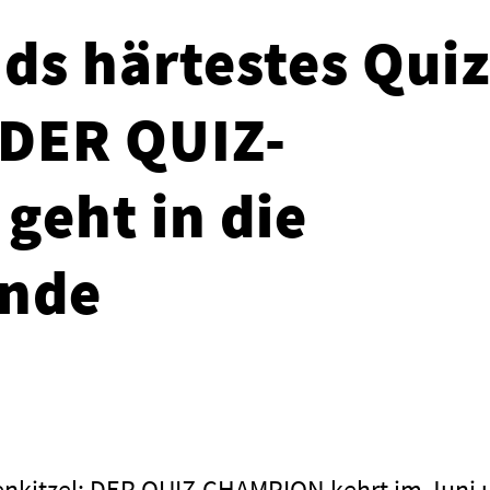
ds härtestes Qui
: DER QUIZ-
eht in die
unde
nkitzel: DER QUIZ-CHAMPION kehrt im Juni 