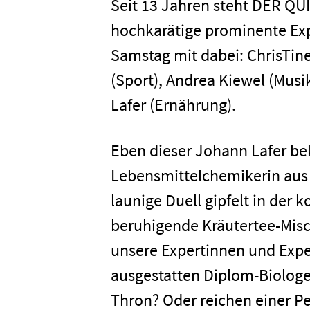
Seit 13 Jahren steht DER Q
hochkarätige prominente E
Samstag mit dabei: ChrisTine
(Sport), Andrea Kiewel (Musi
Lafer (Ernährung).
Eben dieser Johann Lafer be
Lebensmittelchemikerin aus 
launige Duell gipfelt in der 
beruhigende Kräutertee-Mis
Home
unsere Expertinnen und Expe
ausgestatten Diplom-Biologen
Unterneh
Thron? Oder reichen einer Pe