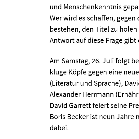
und Menschenkenntnis gepaar
Presse
Wer wird es schaffen, gegen
bestehen, den Titel zu hole
Karriere
Antwort auf diese Frage gib
Am Samstag, 26. Juli folgt b
Kontakt
kluge Köpfe gegen eine neu
(Literatur und Sprache), Davi
Newsletter
Datenschutz
Alexander Herrmann (Ernähru
David Garrett feiert seine 
Boris Becker ist neun Jahre 
dabei.