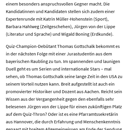
einem besonders anspruchsvollen Gegner macht. Die
Kandidatinnen und Kandidaten stellen sich zudem einer
Expertenrunde mit Katrin Müller-Hohenstein (Sport),
Barbara Hahlweg (Zeitgeschehen), Jürgen von der Lippe
(Literatur und Sprache) und Wigald Boning (Erdkunde).
Quiz-Champion-Debütant Thomas Gottschalk bekommt es
in der nächsten Folge mit einer Jurastudentin aus dem
bayerischen Raubling zu tun. Im spannenden und launigen
Duell geht es um Serien und internationale Stars – mal
sehen, ob Thomas Gottschalk seine lange Zeit in den USA zu
seinem Vorteil nutzen kann. Breit aufgestellt ist auch ein
promovierter Historiker und Dozent aus Aachen. Reicht sein
Wissen aus der Vergangenheit gegen den ebenfalls sehr
belesenen Jürgen von der Lippe für einen zukünftigen Platz
auf dem Quiz-Thron? Oder ist es eine Pfarramtssekretärin
aus Hannover, die durch Erfahrung und Menschenkenntnis
gepaart mit breitem Allgemeinwissen am Ende der Sendung