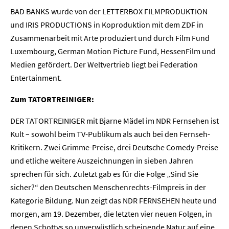
BAD BANKS wurde von der LETTERBOX FILMPRODUKTION
und IRIS PRODUCTIONS in Koproduktion mit dem ZDF in
Zusammenarbeit mit Arte produziert und durch Film Fund
Luxembourg, German Motion Picture Fund, HessenFilm und
Home
Medien gefördert. Der Weltvertrieb liegt bei Federation
Entertainment.
Unternehmen
Zum TATORTREINIGER:
Presse
DER TATORTREINIGER mit Bjarne Mädel im NDR Fernsehen ist
Kult – sowohl beim TV-Publikum als auch bei den Fernseh-
Karriere
Kritikern. Zwei Grimme-Preise, drei Deutsche Comedy-Preise
und etliche weitere Auszeichnungen in sieben Jahren
Kontakt
sprechen für sich. Zuletzt gab es für die Folge „Sind Sie
sicher?“ den Deutschen Menschenrechts-Filmpreis in der
Newsletter
Datenschutz
Impressum
Kategorie Bildung. Nun zeigt das NDR FERNSEHEN heute und
morgen, am 19. Dezember, die letzten vier neuen Folgen, in
denen Schottys so unverwüstlich scheinende Natur auf eine