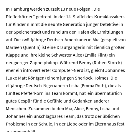
In Hamburg werden zurzeit 13 neue Folgen „Die
Pfefferkörner“ gedreht. In der 14. Staffel des Krimiklassikers
für Kinder nimmt die neunte Generation junger Detektive in
der Speicherstadt und rund um den Hafen die Ermittlungen
auf. Die zwölfjährige Deutsch-Amerikanerin Mia (gespielt von
Marleen Quentin) ist eine Draufgängerin mit ziemlich großer
Klappe und ihre kleine Schwester Alice (Emilia Flint) ein
neugieriger Zappelphilipp. Während Benny (Ruben Storck)
eher ein introvertierter Computer-Nerd ist, gleicht Johannes
(Luke Matt Röntgen) einem jungen Sherlock Holmes. Die
elfjährige Deutsch-Nigerianerin Lisha (Emma Roth), die als
fünftes Pfefferkorn ins Team kommt, hat ein übernatürlich
gutes Gespür für die Gefühle und Gedanken anderer
Menschen. Zusammen bilden Mia, Alice, Benny, Lisha und
Johannes ein unschlagbares Team, das trotz der üblichen
Probleme in der Schule, in der Liebe oder im Elternhaus fest
zusammenhält.