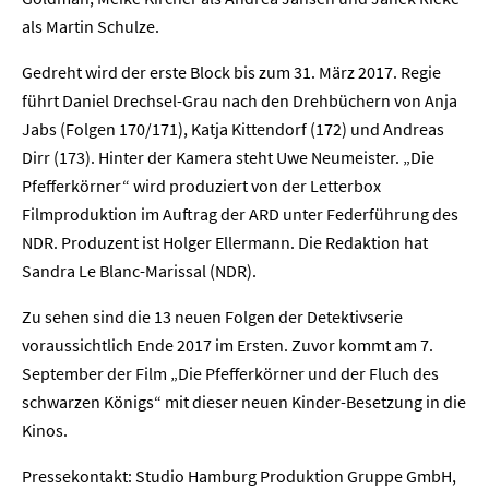
als Martin Schulze.
Gedreht wird der erste Block bis zum 31. März 2017. Regie
führt Daniel Drechsel-Grau nach den Drehbüchern von Anja
Jabs (Folgen 170/171), Katja Kittendorf (172) und Andreas
Dirr (173). Hinter der Kamera steht Uwe Neumeister. „Die
Pfefferkörner“ wird produziert von der Letterbox
Home
Filmproduktion im Auftrag der ARD unter Federführung des
NDR. Produzent ist Holger Ellermann. Die Redaktion hat
Unternehmen
Sandra Le Blanc-Marissal (NDR).
Presse
Zu sehen sind die 13 neuen Folgen der Detektivserie
voraussichtlich Ende 2017 im Ersten. Zuvor kommt am 7.
Karriere
September der Film „Die Pfefferkörner und der Fluch des
schwarzen Königs“ mit dieser neuen Kinder-Besetzung in die
Kontakt
Kinos.
Newsletter
Datenschutz
Impressum
Pressekontakt: Studio Hamburg Produktion Gruppe GmbH,