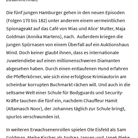
Die fünf jungen Hamburger gehen in den neuen Episoden
(Folgen 170 bis 182) unter anderem einem vermeintlichen
Spionageakt auf das Café von Mias und Alice‘ Mutter, Maja
Goldman (Annika Martens), nach. Außerdem kriegen die
jungen Spürnasen von einem Überfall auf ein Auktionshaus
Wind. Doch keiner glaubt ihnen, dass es internationale
Juwelendiebe auf einen millionenschweren Diamanten
abgesehen haben. Durch einen entlaufenen Hund erfahren
die Pfefferkörner, wie sich eine erfolglose Krimiautorin am
scheinbar korrupten Buchmarkt rächen will. Und auch in die
seltsame Welt einer Schule für Bodyguards und Security-
Kräfte tauchen die fünf ein, nachdem Chauffeur Hamit
(Altamasch Noor), der Johannes täglich zur Schule bringt,
spurlos verschwunden ist.
In weiteren Erwachsenenrollen spielen Ole Eisfeld als Sam
Goldman, Meike Kircher als Andrea Jansen und Janek Rieke