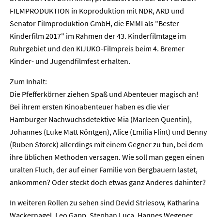
FILMPRODUKTION in Koproduktion mit NDR, ARD und
Senator Filmproduktion GmbH, die EMMI als "Bester
Kinderfilm 2017" im Rahmen der 43. Kinderfilmtage im
Ruhrgebiet und den KIJUKO-Filmpreis beim 4. Bremer
Kinder- und Jugendfilmfest erhalten.
Zum Inhalt:
Die Pfefferkörner ziehen Spaß und Abenteuer magisch an!
Bei ihrem ersten Kinoabenteuer haben es die vier
Hamburger Nachwuchsdetektive Mia (Marleen Quentin),
Johannes (Luke Matt Röntgen), Alice (Emilia Flint) und Benny
(Ruben Storck) allerdings mit einem Gegner zu tun, bei dem
ihre üblichen Methoden versagen. Wie soll man gegen einen
uralten Fluch, der auf einer Familie von Bergbauern lastet,
ankommen? Oder steckt doch etwas ganz Anderes dahinter?
In weiteren Rollen zu sehen sind Devid Striesow, Katharina
Wackernagel, Leo Gapp, Stephan Luca, Hannes Wegener,