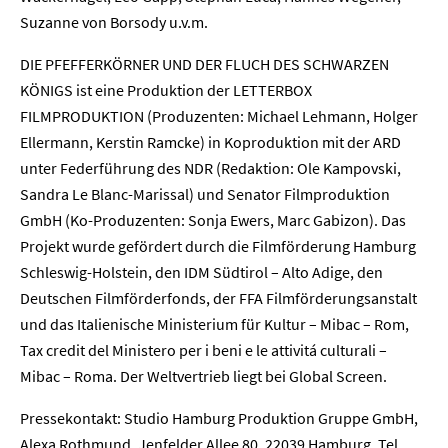
Suzanne von Borsody u.v.m.
DIE PFEFFERKÖRNER UND DER FLUCH DES SCHWARZEN
KÖNIGS ist eine Produktion der LETTERBOX
FILMPRODUKTION (Produzenten: Michael Lehmann, Holger
Ellermann, Kerstin Ramcke) in Koproduktion mit der ARD
Home
unter Federführung des NDR (Redaktion: Ole Kampovski,
Sandra Le Blanc-Marissal) und Senator Filmproduktion
Unternehmen
GmbH (Ko-Produzenten: Sonja Ewers, Marc Gabizon). Das
Projekt wurde gefördert durch die Filmförderung Hamburg
Presse
Schleswig-Holstein, den IDM Südtirol – Alto Adige, den
Deutschen Filmförderfonds, der FFA Filmförderungsanstalt
Karriere
und das Italienische Ministerium für Kultur – Mibac – Rom,
Tax credit del Ministero per i beni e le attivitá culturali –
Kontakt
Mibac – Roma. Der Weltvertrieb liegt bei Global Screen.
Pressekontakt: Studio Hamburg Produktion Gruppe GmbH,
Newsletter
Datenschutz
Impressum
Alexa Rothmund, Jenfelder Allee 80, 22039 Hamburg, Tel.