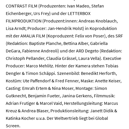
CONTRAST FILM (Produzenten: Ivan Madeo, Stefan
Karriere
Eichenberger, Urs Frey) und der LETTERBOX
FILMPRODUKTION (Produzent:innen: Andreas Knoblauch,
Kontakt
Lisa Arndt; Producer: Jan-Hendrik Holst) in Koproduktion
mit der AMALIA FILM (Koproduzent: Felix von Poser), des SRF
Newsletter
Datenschutz
Impressum
(Redaktion: Baptiste Planche, Bettina Alber, Gabriella
DeGara, Fabienne Andreoli) und der ARD Degeto (Redaktion:
Christoph Pellander, Claudia Grässel, Laura Vella). Executive
Producer: Marco Mehlitz. Hinter der Kamera stehen Tobias
Dengler & Timon Schäppi. Szenenbild: Benedikt Herforth,
Kostüm: Ute Paffendorf & Fred Fenner, Maske: Anette Keiser,
Casting: Emrah Ertem & Nina Moser, Montage: Simon
Gutknecht, Benjamin Fueter, Janina Gerkens, Filmmusik:
Adrian Frutiger & Marcel Vaid, Herstellungsleitung: Marcus
Kreuz & Andrea Blaser, Produktionsleitung: Janett Didik &
Katinka Kocher u.v.a. Der Weltvertrieb liegt bei Global
Screen.