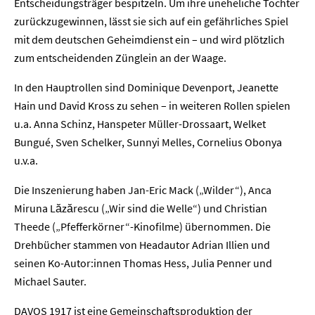
Entscheidungsträger bespitzeln. Um ihre uneheliche Tochter
zurückzugewinnen, lässt sie sich auf ein gefährliches Spiel
mit dem deutschen Geheimdienst ein – und wird plötzlich
zum entscheidenden Zünglein an der Waage.
In den Hauptrollen sind Dominique Devenport, Jeanette
Hain und David Kross zu sehen – in weiteren Rollen spielen
u.a. Anna Schinz, Hanspeter Müller-Drossaart, Welket
Bungué, Sven Schelker, Sunnyi Melles, Cornelius Obonya
u.v.a.
Die Inszenierung haben Jan-Eric Mack („Wilder“), Anca
Miruna Lăzărescu („Wir sind die Welle“) und Christian
Home
Theede („Pfefferkörner“-Kinofilme) übernommen. Die
Drehbücher stammen von Headautor Adrian Illien und
Unternehmen
seinen Ko-Autor:innen Thomas Hess, Julia Penner und
Michael Sauter.
Presse
DAVOS 1917 ist eine Gemeinschaftsproduktion der