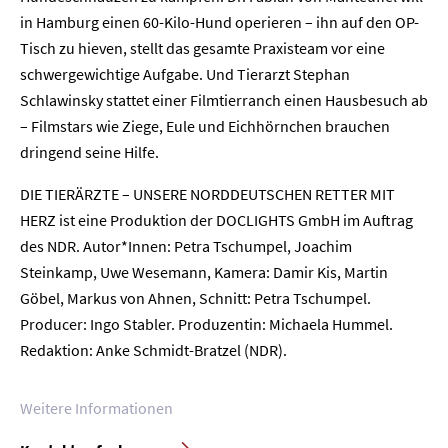
in Hamburg einen 60-Kilo-Hund operieren – ihn auf den OP-
Tisch zu hieven, stellt das gesamte Praxisteam vor eine
schwergewichtige Aufgabe. Und Tierarzt Stephan
Schlawinsky stattet einer Filmtierranch einen Hausbesuch ab
– Filmstars wie Ziege, Eule und Eichhörnchen brauchen
dringend seine Hilfe.
DIE TIERÄRZTE – UNSERE NORDDEUTSCHEN RETTER MIT
HERZ ist eine Produktion der DOCLIGHTS GmbH im Auftrag
des NDR. Autor*Innen: Petra Tschumpel, Joachim
Steinkamp, Uwe Wesemann, Kamera: Damir Kis, Martin
Göbel, Markus von Ahnen, Schnitt: Petra Tschumpel.
Home
Producer: Ingo Stabler. Produzentin: Michaela Hummel.
Redaktion: Anke Schmidt-Bratzel (NDR).
Unternehmen
Weitere Informationen
Presse