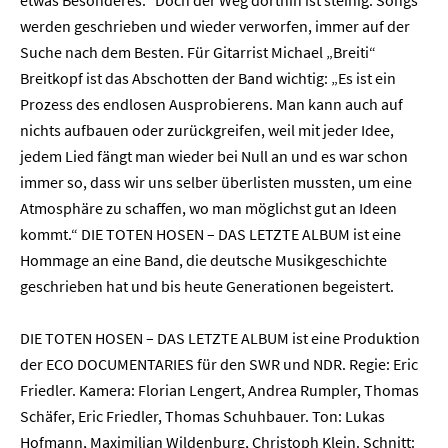
etwas Besonderes.“ Doch der Weg dorthin ist steinig. Songs
werden geschrieben und wieder verworfen, immer auf der
Suche nach dem Besten. Für Gitarrist Michael „Breiti“
Breitkopf ist das Abschotten der Band wichtig: „Es ist ein
Prozess des endlosen Ausprobierens. Man kann auch auf
nichts aufbauen oder zurückgreifen, weil mit jeder Idee,
jedem Lied fängt man wieder bei Null an und es war schon
immer so, dass wir uns selber überlisten mussten, um eine
Atmosphäre zu schaffen, wo man möglichst gut an Ideen
kommt.“ DIE TOTEN HOSEN – DAS LETZTE ALBUM ist eine
Home
Hommage an eine Band, die deutsche Musikgeschichte
geschrieben hat und bis heute Generationen begeistert.
Unternehmen
DIE TOTEN HOSEN – DAS LETZTE ALBUM ist eine Produktion
Presse
der ECO DOCUMENTARIES für den SWR und NDR. Regie: Eric
Friedler. Kamera: Florian Lengert, Andrea Rumpler, Thomas
Karriere
Schäfer, Eric Friedler, Thomas Schuhbauer. Ton: Lukas
Hofmann, Maximilian Wildenburg, Christoph Klein. Schnitt: