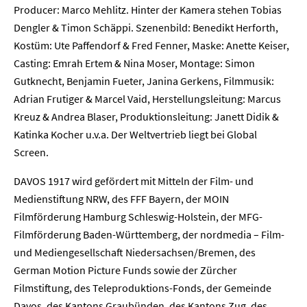
Producer: Marco Mehlitz. Hinter der Kamera stehen Tobias
Dengler & Timon Schäppi. Szenenbild: Benedikt Herforth,
Presse
Kostüm: Ute Paffendorf & Fred Fenner, Maske: Anette Keiser,
Casting: Emrah Ertem & Nina Moser, Montage: Simon
Karriere
Gutknecht, Benjamin Fueter, Janina Gerkens, Filmmusik:
Adrian Frutiger & Marcel Vaid, Herstellungsleitung: Marcus
Kontakt
Kreuz & Andrea Blaser, Produktionsleitung: Janett Didik &
Katinka Kocher u.v.a. Der Weltvertrieb liegt bei Global
Newsletter
Datenschutz
Impressum
Screen.
DAVOS 1917 wird gefördert mit Mitteln der Film- und
Medienstiftung NRW, des FFF Bayern, der MOIN
Filmförderung Hamburg Schleswig-Holstein, der MFG-
Filmförderung Baden-Württemberg, der nordmedia – Film-
und Mediengesellschaft Niedersachsen/Bremen, des
German Motion Picture Funds sowie der Zürcher
Filmstiftung, des Teleproduktions-Fonds, der Gemeinde
Davos, des Kantons Graubünden, des Kantons Zug, des