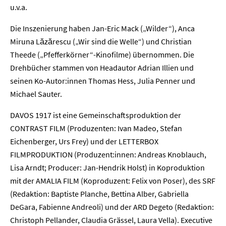
u.v.a.
Die Inszenierung haben Jan-Eric Mack („Wilder“), Anca
Miruna Lăzărescu („Wir sind die Welle“) und Christian
Theede („Pfefferkörner“-Kinofilme) übernommen. Die
Drehbücher stammen von Headautor Adrian Illien und
seinen Ko-Autor:innen Thomas Hess, Julia Penner und
Michael Sauter.
DAVOS 1917 ist eine Gemeinschaftsproduktion der
CONTRAST FILM (Produzenten: Ivan Madeo, Stefan
Eichenberger, Urs Frey) und der LETTERBOX
FILMPRODUKTION (Produzent:innen: Andreas Knoblauch,
Lisa Arndt; Producer: Jan-Hendrik Holst) in Koproduktion
mit der AMALIA FILM (Koproduzent: Felix von Poser), des SRF
(Redaktion: Baptiste Planche, Bettina Alber, Gabriella
Home
DeGara, Fabienne Andreoli) und der ARD Degeto (Redaktion:
Christoph Pellander, Claudia Grässel, Laura Vella). Executive
Unternehmen