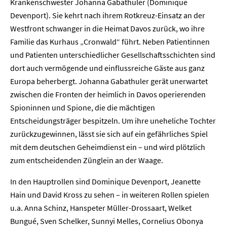
Krankenschwester Johanna Gabathuler (Dominique
Devenport). Sie kehrt nach ihrem Rotkreuz-Einsatz an der
Westfront schwanger in die Heimat Davos zurück, wo ihre
Familie das Kurhaus „Cronwald“ führt. Neben Patientinnen
und Patienten unterschiedlicher Gesellschaftsschichten sind
dort auch vermögende und einflussreiche Gäste aus ganz
Europa beherbergt. Johanna Gabathuler gerät unerwartet
zwischen die Fronten der heimlich in Davos operierenden
Spioninnen und Spione, die die mächtigen
Entscheidungsträger bespitzeln. Um ihre uneheliche Tochter
zurückzugewinnen, lässt sie sich auf ein gefährliches Spiel
mit dem deutschen Geheimdienst ein – und wird plötzlich
zum entscheidenden Zünglein an der Waage.
In den Hauptrollen sind Dominique Devenport, Jeanette
Hain und David Kross zu sehen – in weiteren Rollen spielen
u.a. Anna Schinz, Hanspeter Müller-Drossaart, Welket
Bungué, Sven Schelker, Sunnyi Melles, Cornelius Obonya