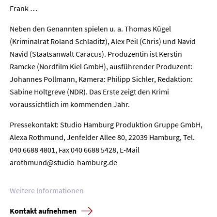
Karriere
Frank …
Neben den Genannten spielen u. a. Thomas Kügel
Kontakt
(Kriminalrat Roland Schladitz), Alex Peil (Chris) und Navid
Navid (Staatsanwalt Caracus). Produzentin ist Kerstin
Newsletter
Datenschutz
Impressum
Ramcke (Nordfilm Kiel GmbH), ausführender Produzent:
Johannes Pollmann, Kamera: Philipp Sichler, Redaktion:
Sabine Holtgreve (NDR). Das Erste zeigt den Krimi
voraussichtlich im kommenden Jahr.
Pressekontakt: Studio Hamburg Produktion Gruppe GmbH,
Alexa Rothmund, Jenfelder Allee 80, 22039 Hamburg, Tel.
040 6688 4801, Fax 040 6688 5428, E-Mail
arothmund@studio-hamburg.de
Weitere Informationen
Kontakt aufnehmen