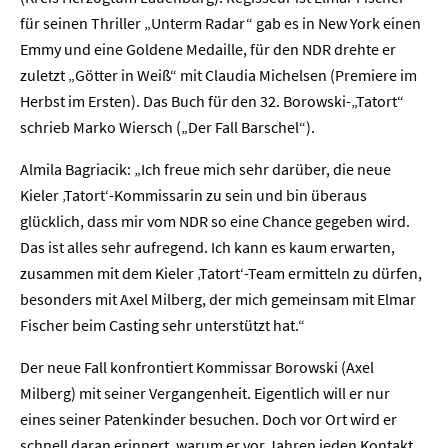
für seinen Thriller „Unterm Radar“ gab es in New York einen
Emmy und eine Goldene Medaille, für den NDR drehte er
zuletzt „Götter in Weiß“ mit Claudia Michelsen (Premiere im
Herbst im Ersten). Das Buch für den 32. Borowski-„Tatort“
schrieb Marko Wiersch („Der Fall Barschel“).
Almila Bagriacik: „Ich freue mich sehr darüber, die neue
Kieler ‚Tatort‘-Kommissarin zu sein und bin überaus
glücklich, dass mir vom NDR so eine Chance gegeben wird.
Das ist alles sehr aufregend. Ich kann es kaum erwarten,
zusammen mit dem Kieler ‚Tatort‘-Team ermitteln zu dürfen,
besonders mit Axel Milberg, der mich gemeinsam mit Elmar
Fischer beim Casting sehr unterstützt hat.“
Der neue Fall konfrontiert Kommissar Borowski (Axel
Milberg) mit seiner Vergangenheit. Eigentlich will er nur
eines seiner Patenkinder besuchen. Doch vor Ort wird er
schnell daran erinnert, warum er vor Jahren jeden Kontakt