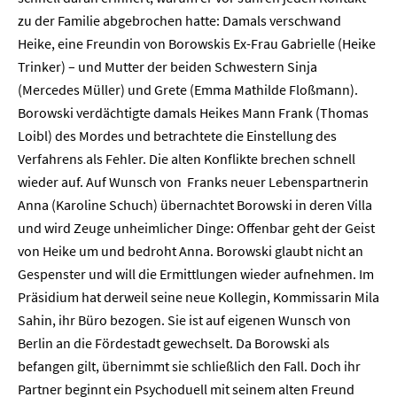
zu der Familie abgebrochen hatte: Damals verschwand
Heike, eine Freundin von Borowskis Ex-Frau Gabrielle (Heike
Trinker) – und Mutter der beiden Schwestern Sinja
(Mercedes Müller) und Grete (Emma Mathilde Floßmann).
Borowski verdächtigte damals Heikes Mann Frank (Thomas
Loibl) des Mordes und betrachtete die Einstellung des
Verfahrens als Fehler. Die alten Konflikte brechen schnell
wieder auf. Auf Wunsch von Franks neuer Lebenspartnerin
Anna (Karoline Schuch) übernachtet Borowski in deren Villa
und wird Zeuge unheimlicher Dinge: Offenbar geht der Geist
von Heike um und bedroht Anna. Borowski glaubt nicht an
Home
Gespenster und will die Ermittlungen wieder aufnehmen. Im
Präsidium hat derweil seine neue Kollegin, Kommissarin Mila
Unternehmen
Sahin, ihr Büro bezogen. Sie ist auf eigenen Wunsch von
Berlin an die Fördestadt gewechselt. Da Borowski als
Presse
befangen gilt, übernimmt sie schließlich den Fall. Doch ihr
Partner beginnt ein Psychoduell mit seinem alten Freund