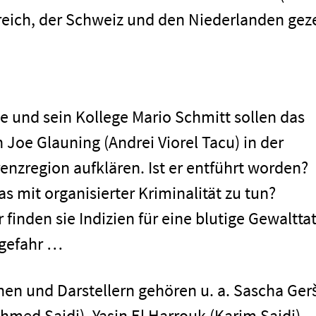
reich, der Schweiz und den Niederlanden gez
men
e und sein Kollege Mario Schmitt sollen das
 Joe Glauning (Andrei Viorel Tacu) in der
nzregion aufklären. Ist er entführt worden?
s mit organisierter Kriminalität zu tun?
inden sie Indizien für eine blutige Gewaltta
sgefahr …
nen und Darstellern gehören u. a. Sascha Ger
Impressum
Ahmed Saidi), Yasin El Harrouk (Karim Saidi),