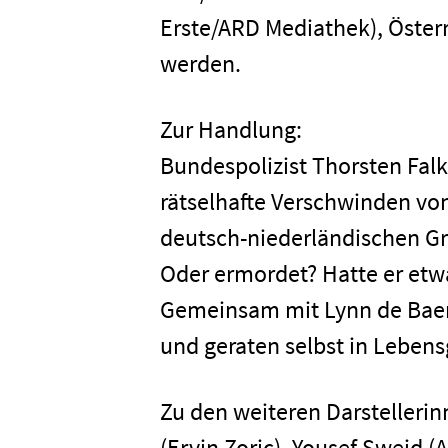
Erste/ARD Mediathek), Öster
Home
werden.
Unterneh
Zur Handlung:
Bundespolizist Thorsten Falk
Presse
rätselhafte Verschwinden von
deutsch-niederländischen Gre
Karriere
Oder ermordet? Hatte er etwa
Gemeinsam mit Lynn de Baer f
und geraten selbst in Leben
Kontakt
Zu den weiteren Darstellerin
Newsletter
Datenschutz
(Ervin Zoric), Yousef Sweid (