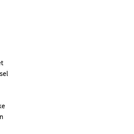
et
sel
ke
en