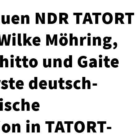
neuen NDR TATORT
Wilke Möhring,
hitto und Gaite
rste deutsch-
ische
on in TATORT-