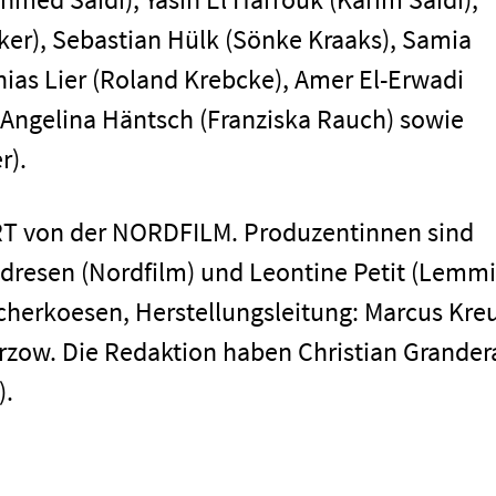
er), Sebastian Hülk (Sönke Kraaks), Samia
hias Lier (Roland Krebcke), Amer El-Erwadi
 Angelina Häntsch (Franziska Rauch) sowie
r).
ORT von der NORDFILM. Produzentinnen sind
dresen (Nordfilm) und Leontine Petit (Lemm
cherkoesen, Herstellungsleitung: Marcus Kreu
irzow. Die Redaktion haben Christian Grander
).