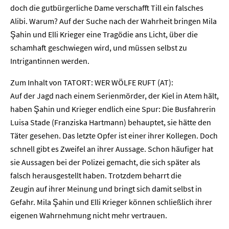
doch die gutbürgerliche Dame verschafft Till ein falsches
Alibi. Warum? Auf der Suche nach der Wahrheit bringen Mila
Şahin und Elli Krieger eine Tragödie ans Licht, über die
schamhaft geschwiegen wird, und müssen selbst zu
Intrigantinnen werden.
Zum Inhalt von TATORT: WER WÖLFE RUFT (AT):
Auf der Jagd nach einem Serienmörder, der Kiel in Atem hält,
haben Şahin und Krieger endlich eine Spur: Die Busfahrerin
Luisa Stade (Franziska Hartmann) behauptet, sie hätte den
Täter gesehen. Das letzte Opfer ist einer ihrer Kollegen. Doch
schnell gibt es Zweifel an ihrer Aussage. Schon häufiger hat
Home
sie Aussagen bei der Polizei gemacht, die sich später als
falsch herausgestellt haben. Trotzdem beharrt die
Unternehmen
Zeugin auf ihrer Meinung und bringt sich damit selbst in
Gefahr. Mila Şahin und Elli Krieger können schließlich ihrer
Presse
eigenen Wahrnehmung nicht mehr vertrauen.