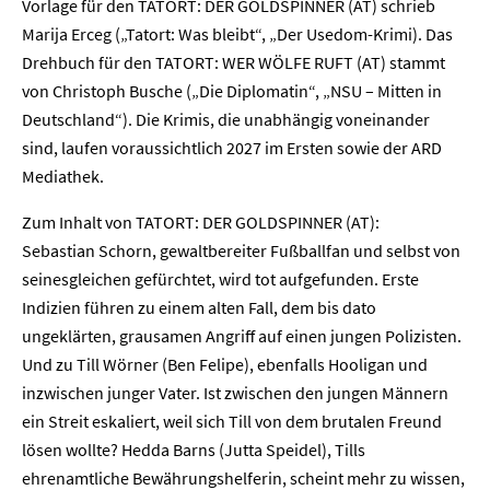
Vorlage für den TATORT: DER GOLDSPINNER (AT) schrieb
Marija Erceg („Tatort: Was bleibt“, „Der Usedom-Krimi). Das
Drehbuch für den TATORT: WER WÖLFE RUFT (AT) stammt
von Christoph Busche („Die Diplomatin“, „NSU – Mitten in
Deutschland“). Die Krimis, die unabhängig voneinander
sind, laufen voraussichtlich 2027 im Ersten sowie der ARD
Mediathek.
Zum Inhalt von TATORT: DER GOLDSPINNER (AT):
Sebastian Schorn, gewaltbereiter Fußballfan und selbst von
seinesgleichen gefürchtet, wird tot aufgefunden. Erste
Indizien führen zu einem alten Fall, dem bis dato
ungeklärten, grausamen Angriff auf einen jungen Polizisten.
Und zu Till Wörner (Ben Felipe), ebenfalls Hooligan und
inzwischen junger Vater. Ist zwischen den jungen Männern
ein Streit eskaliert, weil sich Till von dem brutalen Freund
lösen wollte? Hedda Barns (Jutta Speidel), Tills
ehrenamtliche Bewährungshelferin, scheint mehr zu wissen,