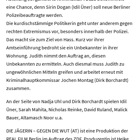
eine Chance, denn Sirin Dogan (Idil Üner) soll neue Berliner
Polizeibeauftragte werden.
Die kurdischstämmige Politikerin geht unter anderem gegen
rechten Extremismus vor, besonders innerhalb der Polizei.
Das macht sie zum Ziel von Hass. Kurz vor ihrer
Amtseinführung bedroht sie ein Unbekannter in ihrer
Wohnung. Judith nimmt den Auftrag an, diesen
Unbekannten zu ermitteln. Auch diesmal muss Judith zu
ungewöhnlichen Mitteln greifen und arbeitet erneut mit
Kriminalhauptkommissar Jochen Montag (Dirk Borchardt)
zusammen.
An der Seite von Nadja Uhl und Dirk Borchardt spielen Idil
Üner, Sarah Mahita, Nicholas Reinke, David Ruland, Malick
Bauer, Altamasch Noor u.a.
Home
DIE JÄGERIN – GEGEN DIE WUT (AT) ist eine Produktion der
REAL FILM Berlin im Auftrag des ZDF. Produzentin ist Heike