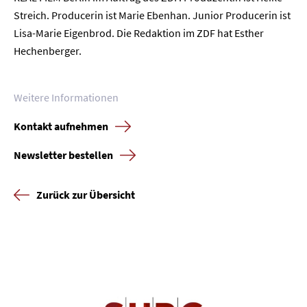
Unternehmen
Streich. Producerin ist Marie Ebenhan. Junior Producerin ist
Lisa-Marie Eigenbrod. Die Redaktion im ZDF hat Esther
Presse
Hechenberger.
Karriere
Weitere Informationen
Kontakt
Kontakt aufnehmen
Newsletter
Datenschutz
Impressum
Newsletter bestellen
Zurück zur Übersicht