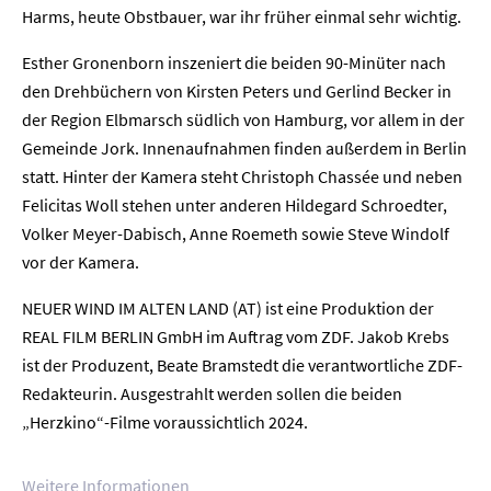
Harms, heute Obstbauer, war ihr früher einmal sehr wichtig.
Esther Gronenborn inszeniert die beiden 90-Minüter nach
den Drehbüchern von Kirsten Peters und Gerlind Becker in
der Region Elbmarsch südlich von Hamburg, vor allem in der
Gemeinde Jork. Innenaufnahmen finden außerdem in Berlin
statt. Hinter der Kamera steht Christoph Chassée und neben
Felicitas Woll stehen unter anderen Hildegard Schroedter,
Volker Meyer-Dabisch, Anne Roemeth sowie Steve Windolf
vor der Kamera.
NEUER WIND IM ALTEN LAND (AT) ist eine Produktion der
REAL FILM BERLIN GmbH im Auftrag vom ZDF. Jakob Krebs
Home
ist der Produzent, Beate Bramstedt die verantwortliche ZDF-
Redakteurin. Ausgestrahlt werden sollen die beiden
Unternehmen
„Herzkino“-Filme voraussichtlich 2024.
Presse
Weitere Informationen