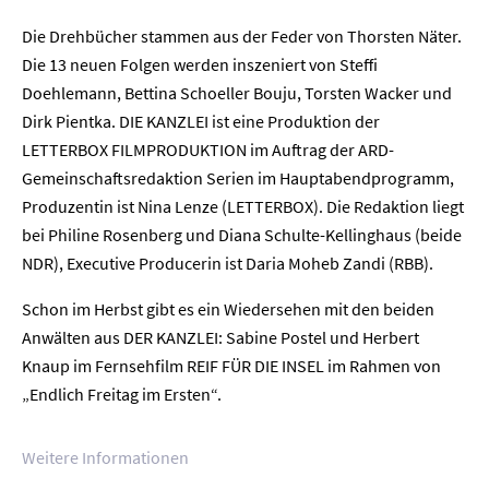
Die Drehbücher stammen aus der Feder von Thorsten Näter.
Die 13 neuen Folgen werden inszeniert von Steffi
Doehlemann, Bettina Schoeller Bouju, Torsten Wacker und
Home
Dirk Pientka. DIE KANZLEI ist eine Produktion der
LETTERBOX FILMPRODUKTION im Auftrag der ARD-
Unternehmen
Gemeinschaftsredaktion Serien im Hauptabendprogramm,
Produzentin ist Nina Lenze (LETTERBOX). Die Redaktion liegt
Presse
bei Philine Rosenberg und Diana Schulte-Kellinghaus (beide
NDR), Executive Producerin ist Daria Moheb Zandi (RBB).
Karriere
Schon im Herbst gibt es ein Wiedersehen mit den beiden
Kontakt
Anwälten aus DER KANZLEI: Sabine Postel und Herbert
Knaup im Fernsehfilm REIF FÜR DIE INSEL im Rahmen von
Newsletter
Datenschutz
Impressum
„Endlich Freitag im Ersten“.
Weitere Informationen