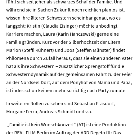
fühlt sich seit jeher als schwarzes Schaf der Familie. Und
während sie in Sachen Zukunft noch reichlich planlos ist,
wissen ihre älteren Schwestern scheinbar genau, wo es
langgeht: Kristin (Claudia Eisinger) möchte unbedingt
Karriere machen, Laura (Karin Hanczewski) gerne eine
Familie gründen. Kurz vor der Silberhochzeit der Eltern
Marion (Steffi Kühnert) und Joos (Steffen Münster) findet
Philomena durch Zufall heraus, dass sie einen anderen Vater
hat als ihre Schwestern – zusätzlicher Sprengstoff für die
Schwesterndynamik auf der gemeinsamen Fahrt zu der Feier
an der Nordsee! Dort, auf dem Ponyhof von Mama und Papa,
ist indes schon keinem mehr so richtig nach Party zumute.
In weiteren Rollen zu sehen sind Sebastian Fräsdorf,
Morgane Ferru, Andreas Schmidt und v.a.
„Familie ist kein Wunschkonzert“ (AT) ist eine Produktion
der REAL FILM Berlin im Auftrag der ARD Degeto für Das