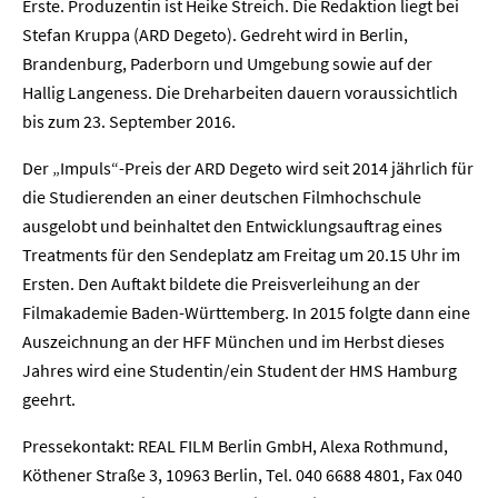
Erste. Produzentin ist Heike Streich. Die Redaktion liegt bei
Stefan Kruppa (ARD Degeto). Gedreht wird in Berlin,
Brandenburg, Paderborn und Umgebung sowie auf der
Hallig Langeness. Die Dreharbeiten dauern voraussichtlich
bis zum 23. September 2016.
Home
Der „Impuls“-Preis der ARD Degeto wird seit 2014 jährlich für
die Studierenden an einer deutschen Filmhochschule
Unternehmen
ausgelobt und beinhaltet den Entwicklungsauftrag eines
Treatments für den Sendeplatz am Freitag um 20.15 Uhr im
Presse
Ersten. Den Auftakt bildete die Preisverleihung an der
Filmakademie Baden-Württemberg. In 2015 folgte dann eine
Karriere
Auszeichnung an der HFF München und im Herbst dieses
Jahres wird eine Studentin/ein Student der HMS Hamburg
Kontakt
geehrt.
Newsletter
Datenschutz
Impressum
Pressekontakt: REAL FILM Berlin GmbH, Alexa Rothmund,
Köthener Straße 3, 10963 Berlin, Tel. 040 6688 4801, Fax 040