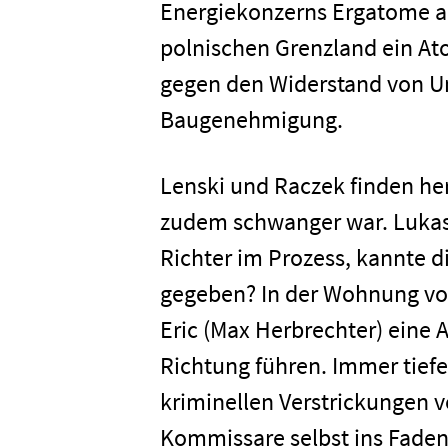
Energiekonzerns Ergatome au
polnischen Grenzland ein At
gegen den Widerstand von 
Baugenehmigung.
Lenski und Raczek finden he
zudem schwanger war. Lukasz
Richter im Prozess, kannte di
gegeben? In der Wohnung von
Eric (Max Herbrechter) eine 
Home
Richtung führen. Immer tief
kriminellen Verstrickungen vo
Unterneh
Kommissare selbst ins Faden