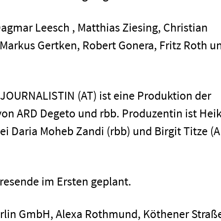
Dagmar Leesch , Matthias Ziesing, Christian
Markus Gertken, Robert Gonera, Fritz Roth u
JOURNALISTIN (AT) ist eine Produktion der
von ARD Degeto und rbb. Produzentin ist Hei
bei Daria Moheb Zandi (rbb) und Birgit Titze (
Impressum
resende im Ersten geplant.
rlin GmbH, Alexa Rothmund, Köthener Straße