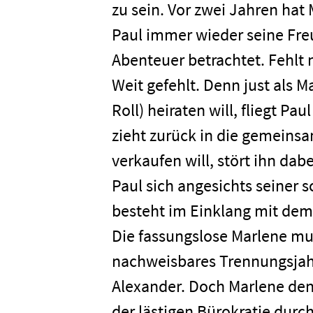
zu sein. Vor zwei Jahren ha
Paul immer wieder seine Fre
Abenteuer betrachtet. Fehlt
Weit gefehlt. Denn just als 
Roll) heiraten will, fliegt Pa
zieht zurück in die gemeins
verkaufen will, stört ihn dab
Paul sich angesichts seiner
Home
besteht im Einklang mit dem 
Die fassungslose Marlene mus
Unterneh
nachweisbares Trennungsjahr
Alexander. Doch Marlene denk
der lästigen Bürokratie durc