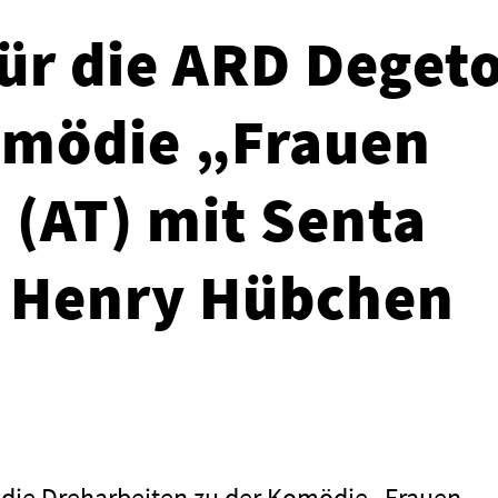
für die ARD Degeto
omödie „Frauen
 (AT) mit Senta
d Henry Hübchen
 die Dreharbeiten zu der Komödie „Frauen