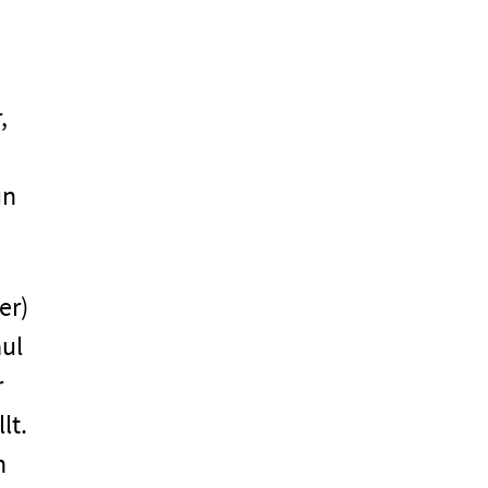
,
un
er)
aul
r
lt.
n