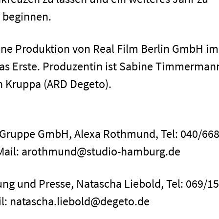
n beginnen.
eine Produktion von Real Film Berlin GmbH im
Das Erste. Produzentin ist Sabine Timmerman
fan Kruppa (ARD Degeto).
Impressum
Gruppe GmbH, Alexa Rothmund, Tel: 040/66
E-Mail: arothmund@studio-hamburg.de
g und Presse, Natascha Liebold, Tel: 069/1
il: natascha.liebold@degeto.de