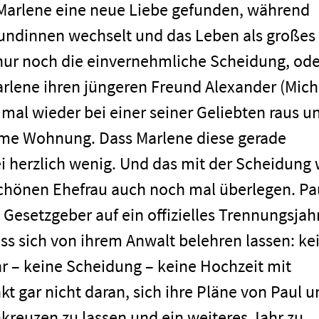
t Marlene eine neue Liebe gefunden, während
undinnen wechselt und das Leben als großes
 nur noch die einvernehmliche Scheidung, ode
Marlene ihren jüngeren Freund Alexander (Mich
ul mal wieder bei einer seiner Geliebten raus u
ame Wohnung. Dass Marlene diese gerade
ei herzlich wenig. Und das mit der Scheidung w
 schönen Ehefrau auch noch mal überlegen. Pa
Gesetzgeber auf ein offizielles Trennungsjahr
s sich von ihrem Anwalt belehren lassen: ke
men
 – keine Scheidung – keine Hochzeit mit
t gar nicht daran, sich ihre Pläne von Paul u
hkreuzen zu lassen und ein weiteres Jahr zu