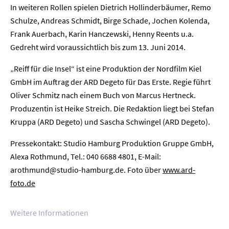
In weiteren Rollen spielen Dietrich Hollinderbäumer, Remo
Schulze, Andreas Schmidt, Birge Schade, Jochen Kolenda,
Frank Auerbach, Karin Hanczewski, Henny Reents u.a.
Gedreht wird voraussichtlich bis zum 13. Juni 2014.
Home
„Reiff für die Insel“ ist eine Produktion der Nordfilm Kiel
Unternehmen
GmbH im Auftrag der ARD Degeto für Das Erste. Regie führt
Oliver Schmitz nach einem Buch von Marcus Hertneck.
Presse
Produzentin ist Heike Streich. Die Redaktion liegt bei Stefan
Kruppa (ARD Degeto) und Sascha Schwingel (ARD Degeto).
Karriere
Pressekontakt: Studio Hamburg Produktion Gruppe GmbH,
Kontakt
Alexa Rothmund, Tel.: 040 6688 4801, E-Mail:
arothmund@studio-hamburg.de. Foto über
www.ard-
Newsletter
Datenschutz
Impressum
foto.de
Weitere Informationen