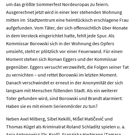
um das größte Sommerfest Nordeuropas zu feiern.
Ausgerechnet jetzt wird in einer leer stehenden Wohnung
mitten im Stadtzentrum eine heimtückisch erschlagene Frau
aufgefunden. Vom Täter, der sich offensichtlich über Monate
in dem Versteck eingerichtet hatte, fehlt jede Spur. Als
Kommissar Borowski sich in der Wohnung des Opfers
umsieht, steht er plötzlich vor einer Feuerwand. Für einen
Moment stehen sich Roman Eggers und der Kommissar
gegenüber. Eggers versucht verzweifelt, die Folgen seiner Tat
zu vernichten – und rettet Borowski im letzten Moment.
Danach verschwindet er erneut in der Anonymität der sich
langsam mit Menschen füllenden Stadt. Als ein weiterer
Toter gefunden wird, sind Borowski und Brandt alarmiert:
Haben sie es mit einem Serienmörder zu tun?
Neben Axel Milberg, Sibel Kekilli, Mišel Matičević und
Thomas Kügel als Kriminalrat Roland Schladitz spielen u. a.
Anja Antonowicz (Dr. Kroll), Franziska Hartmann (Tamara