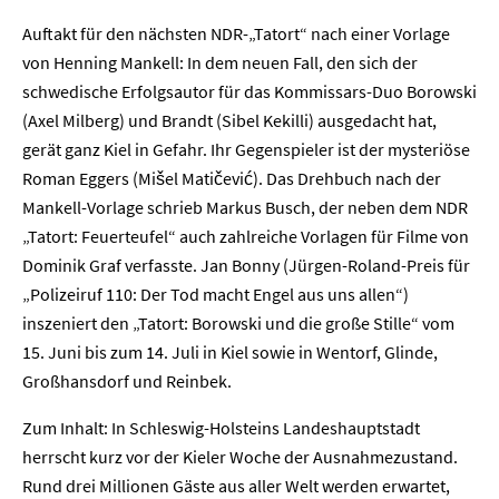
Auftakt für den nächsten NDR-„Tatort“ nach einer Vorlage
von Henning Mankell: In dem neuen Fall, den sich der
schwedische Erfolgsautor für das Kommissars-Duo Borowski
(Axel Milberg) und Brandt (Sibel Kekilli) ausgedacht hat,
gerät ganz Kiel in Gefahr. Ihr Gegenspieler ist der mysteriöse
Roman Eggers (Mišel Matičević). Das Drehbuch nach der
Mankell-Vorlage schrieb Markus Busch, der neben dem NDR
„Tatort: Feuerteufel“ auch zahlreiche Vorlagen für Filme von
Dominik Graf verfasste. Jan Bonny (Jürgen-Roland-Preis für
„Polizeiruf 110: Der Tod macht Engel aus uns allen“)
inszeniert den „Tatort: Borowski und die große Stille“ vom
15. Juni bis zum 14. Juli in Kiel sowie in Wentorf, Glinde,
Großhansdorf und Reinbek.
Zum Inhalt: In Schleswig-Holsteins Landeshauptstadt
herrscht kurz vor der Kieler Woche der Ausnahmezustand.
Rund drei Millionen Gäste aus aller Welt werden erwartet,