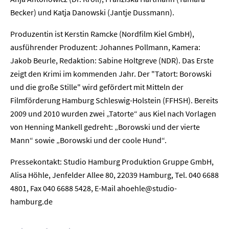
Becker) und Katja Danowski (Jantje Dussmann).
Produzentin ist Kerstin Ramcke (Nordfilm Kiel GmbH),
ausführender Produzent: Johannes Pollmann, Kamera:
Home
Jakob Beurle, Redaktion: Sabine Holtgreve (NDR). Das Erste
zeigt den Krimi im kommenden Jahr. Der "Tatort: Borowski
Unternehmen
und die große Stille" wird gefördert mit Mitteln der
Filmförderung Hamburg Schleswig-Holstein (FFHSH). Bereits
Presse
2009 und 2010 wurden zwei „Tatorte“ aus Kiel nach Vorlagen
von Henning Mankell gedreht: „Borowski und der vierte
Karriere
Mann“ sowie „Borowski und der coole Hund“.
Pressekontakt: Studio Hamburg Produktion Gruppe GmbH,
Kontakt
Alisa Höhle, Jenfelder Allee 80, 22039 Hamburg, Tel. 040 6688
4801, Fax 040 6688 5428, E-Mail ahoehle@studio-
Newsletter
Datenschutz
Impressum
hamburg.de