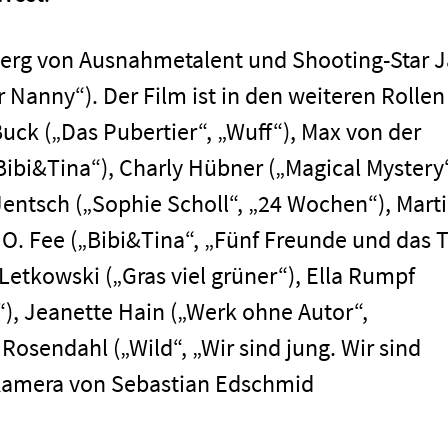
berg von Ausnahmetalent und Shooting-Star 
 Nanny“). Der Film ist in den weiteren Rollen
Buck („Das Pubertier“, „Wuff“), Max von der
ibi&Tina“), Charly Hübner („Magical Mystery“
 Jentsch („Sophie Scholl“, „24 Wochen“), Mart
O. Fee („Bibi&Tina“, „Fünf Freunde und das T
Letkowski („Gras viel grüner“), Ella Rumpf
as“), Jeanette Hain („Werk ohne Autor“,
men
Rosendahl („Wild“, „Wir sind jung. Wir sind
 Kamera von Sebastian Edschmid