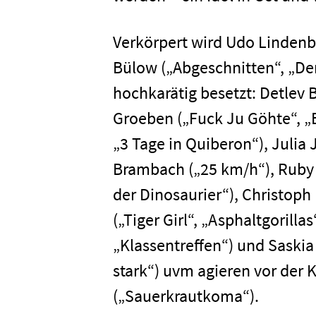
Verkörpert wird Udo Linden
Bülow („Abgeschnitten“, „Der
hochkarätig besetzt: Detlev 
Groeben („Fuck Ju Göhte“, „B
„3 Tage in Quiberon“), Julia
Brambach („25 km/h“), Ruby 
Home
der Dinosaurier“), Christoph 
(„Tiger Girl“, „Asphaltgorill
Unterneh
„Klassentreffen“) und Saskia 
stark“) uvm agieren vor der
(„Sauerkrautkoma“).
Presse