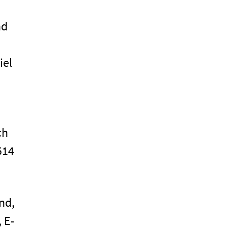
nd
iel
ch
514
nd,
 E-