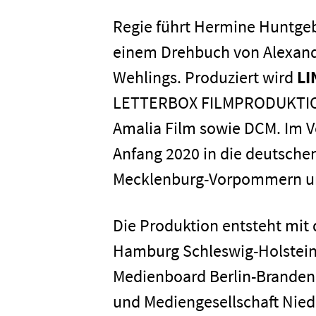
Regie führt Hermine Huntgeb
Karriere
einem Drehbuch von Alexande
Wehlings. Produziert wird
LI
Kontakt
LETTERBOX FILMPRODUKTION 
Amalia Film sowie DCM. Im V
Newsletter
Datenschutz
Anfang 2020 in die deutsche
Mecklenburg-Vorpommern un
Die Produktion entsteht mit
Hamburg Schleswig-Holstein
Medienboard Berlin-Brandenb
und Mediengesellschaft Ni