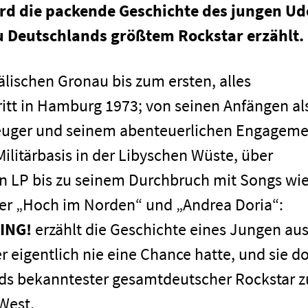
rd die packende Geschichte des jungen Ud
 Deutschlands größtem Rockstar erzählt.
älischen Gronau bis zum ersten, alles
tt in Hamburg 1973; von seinen Anfängen al
euger und seinem abenteuerlichen Engagem
ilitärbasis in der Libyschen Wüste, über
en LP bis zu seinem Durchbruch mit Songs wi
er „Hoch im Norden“ und „Andrea Doria“:
ING!
erzählt die Geschichte eines Jungen au
r eigentlich nie eine Chance hatte, und sie d
nds bekanntester gesamtdeutscher Rockstar z
 West.