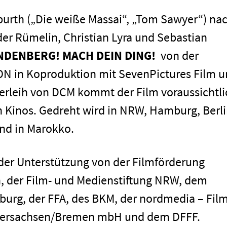
urth („Die weiße Massai“, „Tom Sawyer“) na
r Rümelin, Christian Lyra und Sebastian
NDENBERG! MACH DEIN DING!
von der
in Koproduktion mit SevenPictures Film u
erleih von DCM kommt der Film voraussichtli
Impressum
n Kinos. Gedreht wird in NRW, Hamburg, Berli
d in Marokko.
 der Unterstützung von der Filmförderung
, der Film- und Medienstiftung NRW, dem
urg, der FFA, des BKM, der nordmedia – Film
edersachsen/Bremen mbH und dem DFFF.