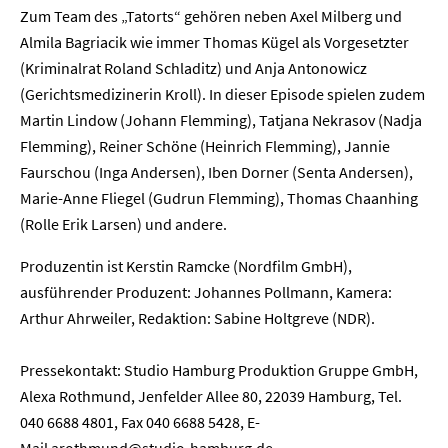
Zum Team des „Tatorts“ gehören neben Axel Milberg und
Almila Bagriacik wie immer Thomas Kügel als Vorgesetzter
(Kriminalrat Roland Schladitz) und Anja Antonowicz
(Gerichtsmedizinerin Kroll). In dieser Episode spielen zudem
Martin Lindow (Johann Flemming), Tatjana Nekrasov (Nadja
Home
Flemming), Reiner Schöne (Heinrich Flemming), Jannie
Faurschou (Inga Andersen), Iben Dorner (Senta Andersen),
Unternehmen
Marie-Anne Fliegel (Gudrun Flemming), Thomas Chaanhing
(Rolle Erik Larsen) und andere.
Presse
Produzentin ist Kerstin Ramcke (Nordfilm GmbH),
ausführender Produzent: Johannes Pollmann, Kamera:
Karriere
Arthur Ahrweiler, Redaktion: Sabine Holtgreve (NDR).
Kontakt
Pressekontakt: Studio Hamburg Produktion Gruppe GmbH,
Alexa Rothmund, Jenfelder Allee 80, 22039 Hamburg, Tel.
Newsletter
Datenschutz
Impressum
040 6688 4801, Fax 040 6688 5428, E-