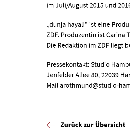
im Juli/August 2015 und 2016
Karriere
„dunja hayali“ ist eine Prod
Kontakt
ZDF. Produzentin ist Carina 
Die Redaktion im ZDF liegt 
Newsletter
Datenschutz
Pressekontakt: Studio Ham
Jenfelder Allee 80, 22039 Ha
Mail arothmund@studio-ha
Zurück zur Übersicht