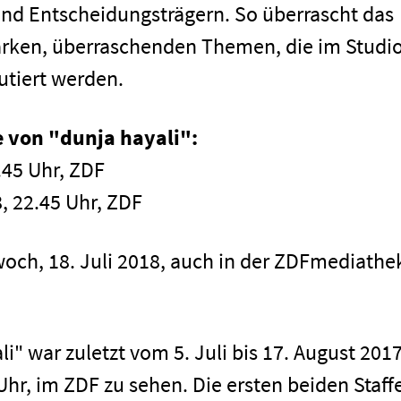
und Entscheidungsträgern. So überrascht das
arken, überraschenden Themen, die im Studi
utiert werden.
 von "dunja hayali":
.45 Uhr, ZDF
, 22.45 Uhr, ZDF
woch, 18. Juli 2018, auch in der ZDFmediathe
men
" war zuletzt vom 5. Juli bis 17. August 2017
hr, im ZDF zu sehen. Die ersten beiden Staff