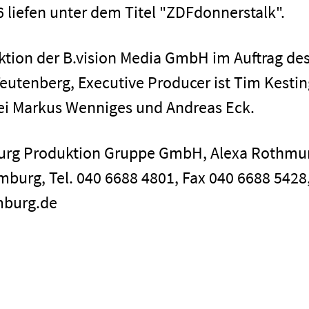
 liefen unter dem Titel "ZDFdonnerstalk".
uktion der B.vision Media GmbH im Auftrag de
Teutenberg, Executive Producer ist Tim Kestin
bei Markus Wenniges und Andreas Eck.
Impressum
burg Produktion Gruppe GmbH, Alexa Rothmu
mburg, Tel. 040 6688 4801, Fax 040 6688 5428,
mburg.de