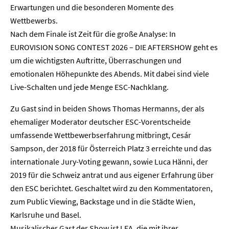
Erwartungen und die besonderen Momente des
Wettbewerbs.
Nach dem Finale ist Zeit für die große Analyse: In
Home
EUROVISION SONG CONTEST 2026 – DIE AFTERSHOW geht es
um die wichtigsten Auftritte, Überraschungen und
Unternehmen
emotionalen Höhepunkte des Abends. Mit dabei sind viele
Live-Schalten und jede Menge ESC-Nachklang.
Presse
Zu Gast sind in beiden Shows Thomas Hermanns, der als
Karriere
ehemaliger Moderator deutscher ESC-Vorentscheide
umfassende Wettbewerbserfahrung mitbringt, Cesár
Kontakt
Sampson, der 2018 für Österreich Platz 3 erreichte und das
internationale Jury-Voting gewann, sowie Luca Hänni, der
Newsletter
Datenschutz
Impressum
2019 für die Schweiz antrat und aus eigener Erfahrung über
den ESC berichtet. Geschaltet wird zu den Kommentatoren,
zum Public Viewing, Backstage und in die Städte Wien,
Karlsruhe und Basel.
Musikalischer Gast der Show ist LEA, die mit ihrer