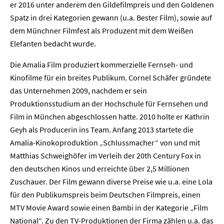
er 2016 unter anderem den Gildefilmpreis und den Goldenen
Spatz in drei Kategorien gewann (u.a. Bester Film), sowie auf
Presse
dem Münchner Filmfest als Produzent mit dem Weißen
Elefanten bedacht wurde.
Karriere
Die Amalia Film produziert kommerzielle Fernseh- und
Kontakt
Kinofilme für ein breites Publikum. Cornel Schäfer gründete
das Unternehmen 2009, nachdem er sein
Newsletter
Datenschutz
Impressum
Produktionsstudium an der Hochschule für Fernsehen und
Film in München abgeschlossen hatte. 2010 holte er Kathrin
Geyh als Producerin ins Team. Anfang 2013 startete die
Amalia-Kinokoproduktion „Schlussmacher“ von und mit
Matthias Schweighöfer im Verleih der 20th Century Fox in
den deutschen Kinos und erreichte über 2,5 Millionen
Zuschauer. Der Film gewann diverse Preise wie u.a. eine Lola
für den Publikumspreis beim Deutschen Filmpreis, einen
MTV Movie Award sowie einen Bambi in der Kategorie „Film
National“. Zu den TV-Produktionen der Firma zählen u.a. das