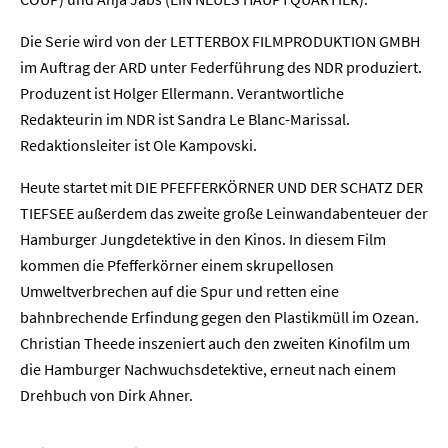
Die Serie wird von der LETTERBOX FILMPRODUKTION GMBH
im Auftrag der ARD unter Federführung des NDR produziert.
Produzent ist Holger Ellermann. Verantwortliche
Home
Redakteurin im NDR ist Sandra Le Blanc-Marissal.
Redaktionsleiter ist Ole Kampovski.
Unternehmen
Heute startet mit DIE PFEFFERKÖRNER UND DER SCHATZ DER
TIEFSEE außerdem das zweite große Leinwandabenteuer der
Presse
Hamburger Jungdetektive in den Kinos. In diesem Film
kommen die Pfefferkörner einem skrupellosen
Karriere
Umweltverbrechen auf die Spur und retten eine
bahnbrechende Erfindung gegen den Plastikmüll im Ozean.
Kontakt
Christian Theede inszeniert auch den zweiten Kinofilm um
die Hamburger Nachwuchsdetektive, erneut nach einem
Newsletter
Datenschutz
Impressum
Drehbuch von Dirk Ahner.