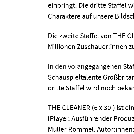
einbringt. Die dritte Staffe
Charaktere auf unsere Bildsc
Unterneh
Die zweite Staffel von THE C
Presse
Millionen Zuschauer:innen 
Karriere
In den vorangegangenen Staf
Schauspieltalente Großbritan
Kontakt
dritte Staffel wird noch bek
THE CLEANER (6 x 30′) ist e
Newsletter
Datenschutz
iPlayer. Ausführender Produz
Muller-Rommel. Autor:innen: