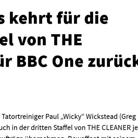
 kehrt für die
fel von THE
ür BBC One zurüc
 Tatortreiniger Paul „Wicky“ Wickstead (Greg
auch in der dritten Staffel von THE CLEANER j