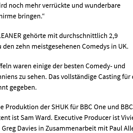
l wird noch mehr verrückte und wunderbare
hirme bringen.“
men
LEANER gehörte mit durchschnittlich 2,9
zu den zehn meistgesehenen Comedys in UK.
feln waren einige der besten Comedy- und
niens zu sehen. Das vollständige Casting für 
annt gegeben.
ine Produktion der SHUK für BBC One und BBC
Impressum
ent ist Sam Ward. Executive Producer ist Vivi
 Greg Davies in Zusammenarbeit mit Paul All