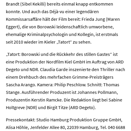
Brandt (Sibel Kekilli) bereits einmal knapp entkommen
konnte. Und auch das Déjà-vu einer legendären
Kommissarsaffäre hält der Film bereit: Frieda Jung (Maren
Eggert), die von Borowski leidenschaftlich umworbene,
ehemalige Kriminalpsychologin und Kollegin, ist erstmals
seit 2010 wieder im Kieler „Tatort“ zu sehen.
Home
„Tatort: Borowski und die Rückkehr des stillen Gastes“ ist
eine Produktion der Nordfilm Kiel GmbH im Auftrag von ARD
Unternehmen
Degeto und NDR. Claudia Garde inszenierte den Thriller nach
einem Drehbuch des mehrfachen Grimme-Preisträgers
Presse
Sascha Arango. Kamera: Philip Peschlow. Schnitt: Thomas
Stange. Ausführender Produzent ist Johannes Pollmann,
Karriere
Produzentin Kerstin Ramcke. Die Redaktion liegt bei Sabine
Holtgreve (NDR) und Birgit Titze (ARD Degeto).
Kontakt
Pressekontakt: Studio Hamburg Produktion Gruppe GmbH,
Newsletter
Datenschutz
Impressum
Alisa Höhle, Jenfelder Allee 80, 22039 Hamburg, Tel. 040 6688