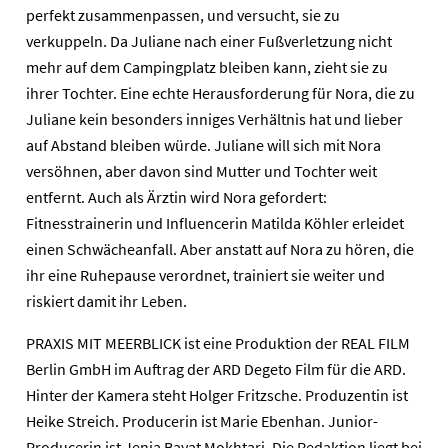
perfekt zusammenpassen, und versucht, sie zu
verkuppeln. Da Juliane nach einer Fußverletzung nicht
mehr auf dem Campingplatz bleiben kann, zieht sie zu
ihrer Tochter. Eine echte Herausforderung für Nora, die zu
Juliane kein besonders inniges Verhältnis hat und lieber
auf Abstand bleiben würde. Juliane will sich mit Nora
versöhnen, aber davon sind Mutter und Tochter weit
entfernt. Auch als Ärztin wird Nora gefordert:
Fitnesstrainerin und Influencerin Matilda Köhler erleidet
einen Schwächeanfall. Aber anstatt auf Nora zu hören, die
ihr eine Ruhepause verordnet, trainiert sie weiter und
riskiert damit ihr Leben.
PRAXIS MIT MEERBLICK ist eine Produktion der REAL FILM
Berlin GmbH im Auftrag der ARD Degeto Film für die ARD.
Hinter der Kamera steht Holger Fritzsche. Produzentin ist
Heike Streich. Producerin ist Marie Ebenhan. Junior-
Producerin ist Jenia Bayat Mokhtari. Die Redaktion liegt bei