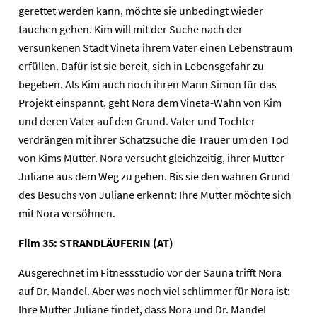
gerettet werden kann, möchte sie unbedingt wieder
tauchen gehen. Kim will mit der Suche nach der
versunkenen Stadt Vineta ihrem Vater einen Lebenstraum
erfüllen. Dafür ist sie bereit, sich in Lebensgefahr zu
begeben. Als Kim auch noch ihren Mann Simon für das
Projekt einspannt, geht Nora dem Vineta-Wahn von Kim
und deren Vater auf den Grund. Vater und Tochter
Home
verdrängen mit ihrer Schatzsuche die Trauer um den Tod
von Kims Mutter. Nora versucht gleichzeitig, ihrer Mutter
Unternehmen
Juliane aus dem Weg zu gehen. Bis sie den wahren Grund
des Besuchs von Juliane erkennt: Ihre Mutter möchte sich
Presse
mit Nora versöhnen.
Karriere
Film 35: STRANDLÄUFERIN (AT)
Kontakt
Ausgerechnet im Fitnessstudio vor der Sauna trifft Nora
auf Dr. Mandel. Aber was noch viel schlimmer für Nora ist:
Newsletter
Datenschutz
Impressum
Ihre Mutter Juliane findet, dass Nora und Dr. Mandel