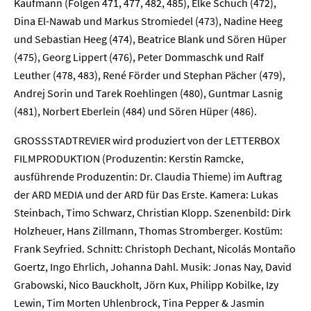
Kaufmann (Folgen 471, 477, 482, 485), Elke Schuch (472),
Dina El-Nawab und Markus Stromiedel (473), Nadine Heeg
Unternehmen
und Sebastian Heeg (474), Beatrice Blank und Sören Hüper
(475), Georg Lippert (476), Peter Dommaschk und Ralf
Presse
Leuther (478, 483), René Förder und Stephan Pächer (479),
Andrej Sorin und Tarek Roehlingen (480), Guntmar Lasnig
Karriere
(481), Norbert Eberlein (484) und Sören Hüper (486).
Kontakt
GROSSSTADTREVIER wird produziert von der LETTERBOX
FILMPRODUKTION (Produzentin: Kerstin Ramcke,
Newsletter
Datenschutz
Impressum
ausführende Produzentin: Dr. Claudia Thieme) im Auftrag
der ARD MEDIA und der ARD für Das Erste. Kamera: Lukas
Steinbach, Timo Schwarz, Christian Klopp. Szenenbild: Dirk
Holzheuer, Hans Zillmann, Thomas Stromberger. Kostüm:
Frank Seyfried. Schnitt: Christoph Dechant, Nicolás Montaño
Goertz, Ingo Ehrlich, Johanna Dahl. Musik: Jonas Nay, David
Grabowski, Nico Bauckholt, Jörn Kux, Philipp Kobilke, Izy
Lewin, Tim Morten Uhlenbrock, Tina Pepper & Jasmin