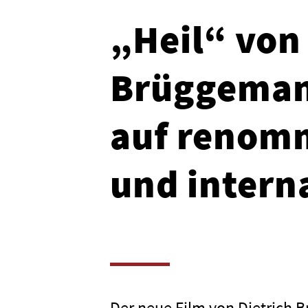
„Heil“ von
Brüggemann
auf renomm
und intern
Der neue Film von Dietrich B