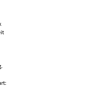
k
it
g.
rt: