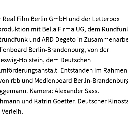
er Real Film Berlin GmbH und der Letterbox
Impressum
roduktion mit Bella Firma UG, dem Rundfun
trundfunk und ARD Degeto in Zusammenarbe
ienboard Berlin-Brandenburg, von der
eswig-Holstein, dem Deutschen
ilmförderungsanstalt. Entstanden im Rahmen
 von rbb und Medienboard Berlin-Brandenbur
üggemann. Kamera: Alexander Sass.
hmann und Katrin Goetter. Deutscher Kinosta
 Verleih.