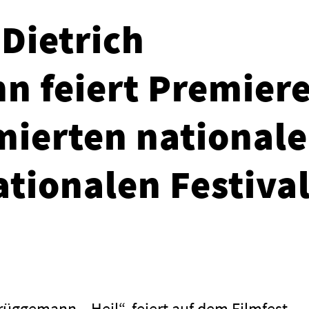
 Dietrich
 feiert Premier
ierten national
ationalen Festiva
rüggemann, „Heil“, feiert auf dem Filmfest