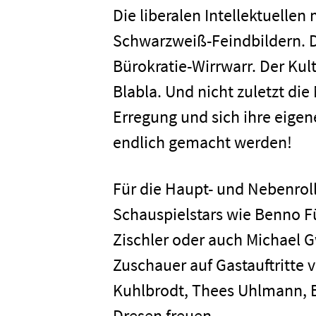
Die liberalen Intellektuellen
Schwarzweiß-Feindbildern. D
Bürokratie-Wirrwarr. Der Kul
Blabla. Und nicht zuletzt die
Home
Erregung und sich ihre eigene
endlich gemacht werden!
Unterneh
Für die Haupt- und Nebenro
Presse
Schauspielstars wie Benno F
Zischler oder auch Michael 
Karriere
Zuschauer auf Gastauftritte 
Kuhlbrodt, Thees Uhlmann, 
Kontakt
Dresen freuen.